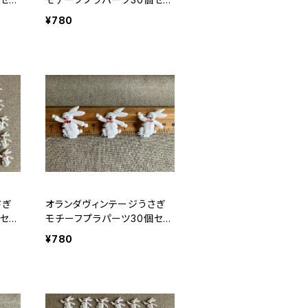
トNo162
¥780
さぎ
オランダヴィンテージうさぎ
セッ
モチーフプラパーツ30個セッ
トｄ
¥780