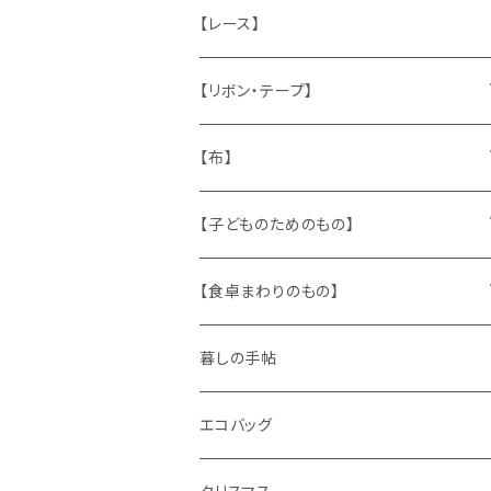
ねこ
お部屋に飾るもの
蔵書票、荷札、ビュバー、伝票
ひも、テープ
切手
木
【レース】
いぬ
メタル製品
シール、ステッカー、クロモス
スタンプ
貝
【リボン・テープ】
人形
缶、箱
陶磁器
袋、箱、ナプキン、コースター
文房具
メタル
チロルテープ・イニシャルテープ
【布】
ザントマン
文房具
パズル、ゲーム
ガラス
トリム
キッチンクロス、ナプキン
【子どものためのもの】
キャラクター
木製品
古本、古雑誌、古えほん
プラスチック
ワッペン
ニット
身に着けるもの
【食卓まわりのもの】
ピノキオ
ミニチュア、ドールハウス
古レコード
紙
布地
ガラス
暮しの手帖
ARI社
花びん
古せっけん
陶磁器
エコバッグ
木のおもちゃ
小物入れ
カップアンドソーサー
ラッピングペーパー、壁紙
木製品