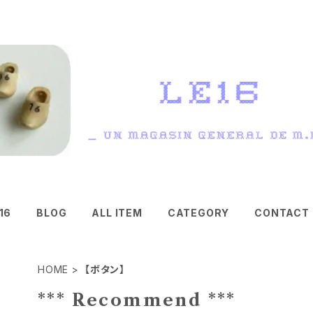
16
BLOG
ALL ITEM
CATEGORY
CONTACT
HOME
【ボタン】
*** Recommend ***