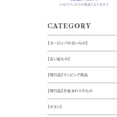
※ゆうパックでの発送となります※
CATEGORY
【ヨーロッパの古いもの】
ヴィンテージアクセサリー
【古い紙もの】
おもちゃ、ぬいぐるみ
切手、FDC
【現行品】ラッピング用品
くま、テディベア
ヴィンテージファブリック
ポストカード、カレンダー
伝票、タグ、シール
【現行品】手紙まわりのもの
うさぎ
ハンドメイド製品
マッチラベル、食品ラベル
袋、ラッピングペーパー
封筒、ポストカード
【ボタン】