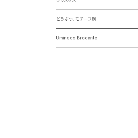
クリスマス
ハリネズミ
グラス
プレート
ホーロー
どうぶつ、モチーフ別
おままごと
花びん
メタル
くま、ベア
Umineco Brocante
小物入れ
お菓子の型
プラスチック
うさぎ
調理器具
ピューター
ねこ、ネコ
イヌ、いぬ
ことり、にわとり
ハリネズミ