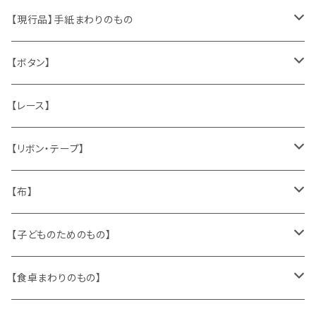
くま、テディベア
ヴィンテージファブリック
ポストカード、カレンダー
伝票、タグ、シール
【現行品】手紙まわりのもの
うさぎ
ハンドメイド製品
マッチラベル、食品ラベル
袋、ラッピングペーパー
封筒、ポストカード
【ボタン】
ねこ
お部屋に飾るもの
蔵書票、荷札、ビュバー、伝票
ひも、テープ
切手
木
【レース】
いぬ
メタル製品
シール、ステッカー、クロモス
スタンプ
貝
【リボン・テープ】
人形
缶、箱
陶磁器
袋、箱、ナプキン、コースター
文房具
メタル
チロルテープ・イニシャルテープ
【布】
ザントマン
文房具
パズル、ゲーム
ガラス
トリム
キッチンクロス、ナプキン
【子どものためのもの】
キャラクター
木製品
古本、古雑誌、古えほん
プラスチック
ワッペン
ニット
身に着けるもの
【食卓まわりのもの】
ピノキオ