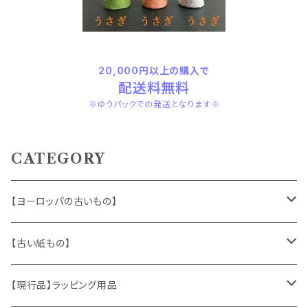
20,000円以上の購入で
配送料無料
※ゆうパックでの発送となります※
CATEGORY
【ヨーロッパの古いもの】
ヴィンテージアクセサリー
【古い紙もの】
おもちゃ、ぬいぐるみ
切手、FDC
【現行品】ラッピング用品