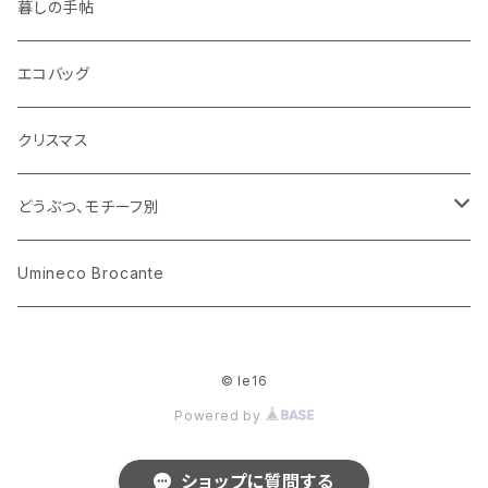
ミニチュア、ドールハウス
古レコード
紙
布地
ガラス
暮しの手帖
ARI社
花びん
古せっけん
陶磁器
エコバッグ
木のおもちゃ
小物入れ
カップアンドソーサー
ラッピングペーパー、壁紙
木製品
クリスマス
ハリネズミ
グラス
プレート
ホーロー
どうぶつ、モチーフ別
おままごと
花びん
メタル
くま、ベア
Umineco Brocante
小物入れ
お菓子の型
プラスチック
うさぎ
© le16
調理器具
ピューター
ねこ、ネコ
Powered by
イヌ、いぬ
ショップに質問する