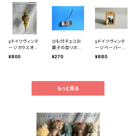
yドイツヴィンテ
ひも付チェコお
yドイツヴィンテ
ージガラスオー
菓子の型リボン3
ージペーパーラ
ナメント金c
個●モールド
ンタンミニa
¥800
¥270
¥880
もっと見る