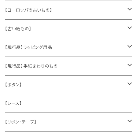
【ヨーロッパの古いもの】
ヴィンテージアクセサリー
【古い紙もの】
おもちゃ、ぬいぐるみ
切手、FDC
【現行品】ラッピング用品
くま、テディベア
ヴィンテージファブリック
ポストカード、カレンダー
伝票、タグ、シール
【現行品】手紙まわりのもの
うさぎ
ハンドメイド製品
マッチラベル、食品ラベル
袋、ラッピングペーパー
封筒、ポストカード
【ボタン】
ねこ
お部屋に飾るもの
蔵書票、荷札、ビュバー、伝票
ひも、テープ
切手
木
【レース】
いぬ
メタル製品
シール、ステッカー、クロモス
スタンプ
貝
【リボン・テープ】
人形