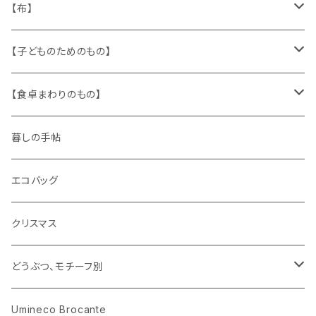
缶、箱
陶磁器
袋、箱、ナプキン、コースター
文房具
メタル
チロルテープ・イニシャルテープ
【布】
ザントマン
文房具
パズル、ゲーム
ガラス
トリム
キッチンクロス、ナプキン
【子どものためのもの】
キャラクター
木製品
古本、古雑誌、古えほん
プラスチック
ワッペン
ニット
身に着けるもの
【食卓まわりのもの】
ピノキオ
ミニチュア、ドールハウス
古レコード
紙
布地
ガラス
暮しの手帖
ARI社
花びん
古せっけん
陶磁器
エコバッグ
木のおもちゃ
小物入れ
カップアンドソーサー
ラッピングペーパー、壁紙
木製品
クリスマス
ハリネズミ
グラス
プレート
ホーロー
どうぶつ、モチーフ別
おままごと
花びん
メタル
くま、ベア
Umineco Brocante