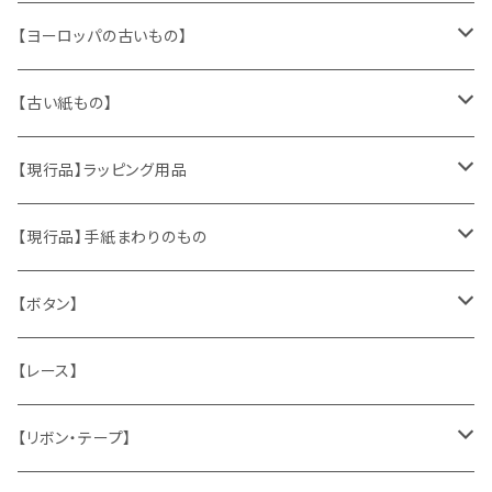
【ヨーロッパの古いもの】
ヴィンテージアクセサリー
【古い紙もの】
おもちゃ、ぬいぐるみ
切手、FDC
【現行品】ラッピング用品
くま、テディベア
ヴィンテージファブリック
ポストカード、カレンダー
伝票、タグ、シール
【現行品】手紙まわりのもの
うさぎ
ハンドメイド製品
マッチラベル、食品ラベル
袋、ラッピングペーパー
封筒、ポストカード
【ボタン】
ねこ
お部屋に飾るもの
蔵書票、荷札、ビュバー、伝票
ひも、テープ
切手
木
【レース】
いぬ
メタル製品
シール、ステッカー、クロモス
スタンプ
貝
【リボン・テープ】
人形