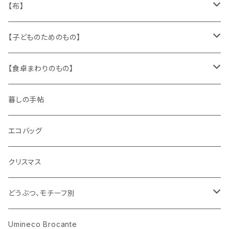
缶、箱
陶磁器
袋、箱、ナプキン、コースター
文房具
メタル
チロルテープ・イニシャルテープ
【布】
ザントマン
文房具
パズル、ゲーム
ガラス
トリム
キッチンクロス、ナプキン
【子どものためのもの】
キャラクター
木製品
古本、古雑誌、古えほん
プラスチック
ワッペン
ニット
身に着けるもの
【食卓まわりのもの】
ピノキオ
ミニチュア、ドールハウス
古レコード
紙
布地
ガラス
暮しの手帖
ARI社
花びん
古せっけん
陶磁器
エコバッグ
木のおもちゃ
小物入れ
カップアンドソーサー
ラッピングペーパー、壁紙
木製品
クリスマス
ハリネズミ
グラス
プレート
ホーロー
どうぶつ、モチーフ別
おままごと
花びん
メタル
くま、ベア
Umineco Brocante