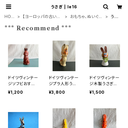
うさぎ | le16
HOM
【ヨーロッパの古いも
おもちゃ、ぬいぐる
うさ
E
の】
み
ぎ
*** Recommend ***
ドイツヴィンテー
ドイツヴィンテー
ドイツヴィンテー
ジソフビおすま
ジプラ人形うさ
ジ木製うさぎオ
しうさぎ 145
ぎさん
ブジェh3
¥1,200
¥3,800
¥1,500