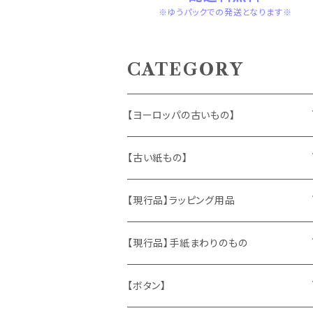
※ゆうパックでの発送となります※
CATEGORY
【ヨーロッパの古いもの】
ヴィンテージアクセサリー
【古い紙もの】
おもちゃ、ぬいぐるみ
切手、FDC
【現行品】ラッピング用品
くま、テディベア
ヴィンテージファブリック
ポストカード、カレンダー
伝票、タグ、シール
【現行品】手紙まわりのもの
うさぎ
ハンドメイド製品
マッチラベル、食品ラベル
袋、ラッピングペーパー
封筒、ポストカード
【ボタン】