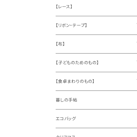
ねこ
お部屋に飾るもの
蔵書票、荷札、ビュバー、伝票
ひも、テープ
切手
木
【レース】
いぬ
メタル製品
シール、ステッカー、クロモス
スタンプ
貝
【リボン・テープ】
人形
缶、箱
陶磁器
袋、箱、ナプキン、コースター
文房具
メタル
チロルテープ・イニシャルテープ
【布】
ザントマン
文房具
パズル、ゲーム
ガラス
トリム
キッチンクロス、ナプキン
【子どものためのもの】
キャラクター
木製品
古本、古雑誌、古えほん
プラスチック
ワッペン
ニット
身に着けるもの
【食卓まわりのもの】
ピノキオ
ミニチュア、ドールハウス
古レコード
紙
布地
ガラス
暮しの手帖
ARI社
花びん
古せっけん
陶磁器
エコバッグ
木のおもちゃ
小物入れ
カップアンドソーサー
ラッピングペーパー、壁紙
木製品