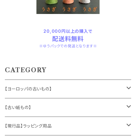
20,000円以上の購入で
配送料無料
※ゆうパックでの発送となります※
CATEGORY
【ヨーロッパの古いもの】
ヴィンテージアクセサリー
【古い紙もの】
おもちゃ、ぬいぐるみ
切手、FDC
【現行品】ラッピング用品