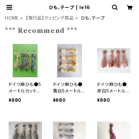
ひも、テープ | le16
HOME
【現行品】ラッピング用品
ひも、テープ
*** Recommend ***
ドイツ麻ひも●5
ドイツ麻ひも●
ドイツ麻ひも●
メートルカット×
黄白5メートルカ
赤白5メートルカ
４色セット
ット×４本セット
ット×４本セット
¥880
¥880
¥880