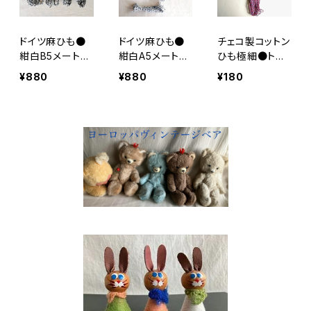
ドイツ麻ひも●
ドイツ麻ひも●
チェコ製コットン
紺白B5メートル
紺白A5メートル
ひも極細●トリ
カット×４本セッ
カット×４本セッ
コロール5メート
¥880
¥880
¥180
ト
ト
ル