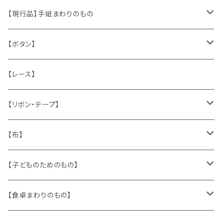
くま、テディベア
ヴィンテージファブリック
ポストカード、カレンダー
伝票、タグ、シール
【現行品】手紙まわりのもの
うさぎ
ハンドメイド製品
マッチラベル、食品ラベル
袋、ラッピングペーパー
封筒、ポストカード
【ボタン】
ねこ
お部屋に飾るもの
蔵書票、荷札、ビュバー、伝票
ひも、テープ
切手
木
【レース】
いぬ
メタル製品
シール、ステッカー、クロモス
スタンプ
貝
【リボン・テープ】
人形
缶、箱
陶磁器
袋、箱、ナプキン、コースター
文房具
メタル
チロルテープ・イニシャルテープ
【布】
ザントマン
文房具
パズル、ゲーム
ガラス
トリム
キッチンクロス、ナプキン
【子どものためのもの】
キャラクター
木製品
古本、古雑誌、古えほん
プラスチック
ワッペン
ニット
身に着けるもの
【食卓まわりのもの】
ピノキオ