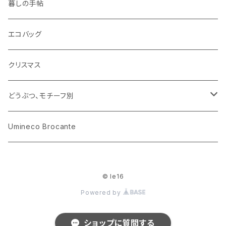
ミニチュア、ドールハウス
古レコード
紙
布地
ガラス
暮しの手帖
ARI社
花びん
古せっけん
陶磁器
エコバッグ
木のおもちゃ
小物入れ
カップアンドソーサー
ラッピングペーパー、壁紙
木製品
クリスマス
ハリネズミ
グラス
プレート
ホーロー
どうぶつ、モチーフ別
おままごと
花びん
メタル
くま、ベア
Umineco Brocante
小物入れ
お菓子の型
プラスチック
うさぎ
© le16
調理器具
ピューター
ねこ、ネコ
Powered by
イヌ、いぬ
ショップに質問する