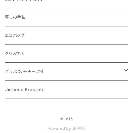
ピノキオ
ミニチュア、ドールハウス
古レコード
紙
布地
ガラス
暮しの手帖
ARI社
花びん
古せっけん
陶磁器
エコバッグ
木のおもちゃ
小物入れ
カップアンドソーサー
ラッピングペーパー、壁紙
木製品
クリスマス
ハリネズミ
グラス
プレート
ホーロー
どうぶつ、モチーフ別
おままごと
花びん
メタル
くま、ベア
Umineco Brocante
小物入れ
お菓子の型
プラスチック
うさぎ
© le16
調理器具
ピューター
ねこ、ネコ
Powered by