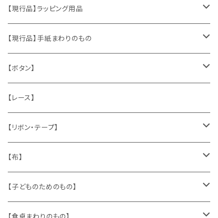
おもちゃ、ぬいぐるみ
切手、FDC
【現行品】ラッピング用品
くま、テディベア
ヴィンテージファブリック
ポストカード、カレンダー
伝票、タグ、シール
【現行品】手紙まわりのもの
うさぎ
ハンドメイド製品
マッチラベル、食品ラベル
袋、ラッピングペーパー
封筒、ポストカード
【ボタン】
ねこ
お部屋に飾るもの
蔵書票、荷札、ビュバー、伝票
ひも、テープ
切手
木
【レース】
いぬ
メタル製品
シール、ステッカー、クロモス
スタンプ
貝
【リボン・テープ】
人形
缶、箱
陶磁器
袋、箱、ナプキン、コースター
文房具
メタル
チロルテープ・イニシャルテープ
【布】
ザントマン
文房具
パズル、ゲーム
ガラス
トリム
キッチンクロス、ナプキン
【子どものためのもの】
キャラクター
木製品
古本、古雑誌、古えほん
プラスチック
ワッペン
ニット
身に着けるもの
【食卓まわりのもの】