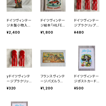
ドイツヴィンテー
ドイツヴィンテー
ドイツヴィンテー
ジ木製小物入れ
ジ絵本「HILFE!
ジプラクリップ3
テリア
HILFE!」
個イヌ217
¥2,400
¥1,800
¥480
yドイツヴィンテ
フランスヴィンテ
ドイツヴィンテー
ージプラクリッ
ージパズルうさ
ジポストカード
プ2個イヌ120
ぎとこいぬ
「幸運を」b
¥320
¥1,200
¥500