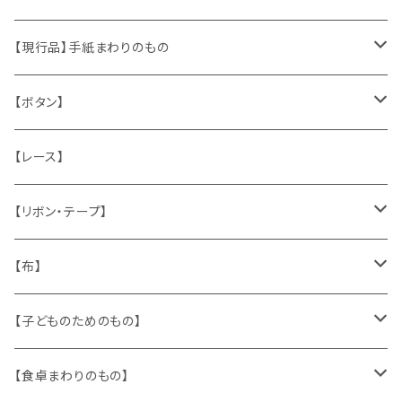
くま、テディベア
ヴィンテージファブリック
ポストカード、カレンダー
伝票、タグ、シール
【現行品】手紙まわりのもの
うさぎ
ハンドメイド製品
マッチラベル、食品ラベル
袋、ラッピングペーパー
封筒、ポストカード
【ボタン】
ねこ
お部屋に飾るもの
蔵書票、荷札、ビュバー、伝票
ひも、テープ
切手
木
【レース】
いぬ
メタル製品
シール、ステッカー、クロモス
スタンプ
貝
【リボン・テープ】
人形
缶、箱
陶磁器
袋、箱、ナプキン、コースター
文房具
メタル
チロルテープ・イニシャルテープ
【布】
ザントマン
文房具
パズル、ゲーム
ガラス
トリム
キッチンクロス、ナプキン
【子どものためのもの】
キャラクター
木製品
古本、古雑誌、古えほん
プラスチック
ワッペン
ニット
身に着けるもの
【食卓まわりのもの】
ピノキオ