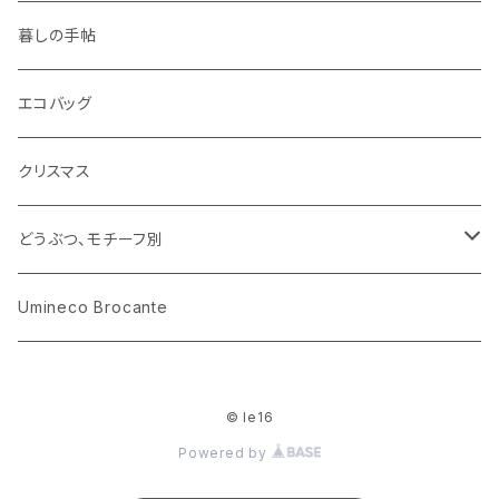
ミニチュア、ドールハウス
古レコード
紙
布地
ガラス
暮しの手帖
ARI社
花びん
古せっけん
陶磁器
エコバッグ
木のおもちゃ
小物入れ
カップアンドソーサー
ラッピングペーパー、壁紙
木製品
クリスマス
ハリネズミ
グラス
プレート
ホーロー
どうぶつ、モチーフ別
おままごと
花びん
メタル
くま、ベア
Umineco Brocante
小物入れ
お菓子の型
プラスチック
うさぎ
© le16
調理器具
ピューター
ねこ、ネコ
Powered by