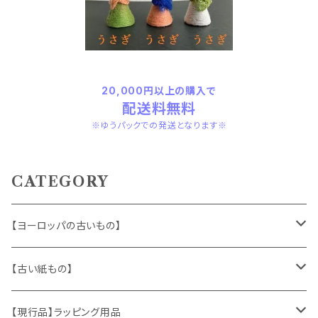
20,000円以上の購入で
配送料無料
※ゆうパックでの発送となります※
CATEGORY
【ヨーロッパの古いもの】
ヴィンテージアクセサリー
【古い紙もの】
おもちゃ、ぬいぐるみ
切手、FDC
【現行品】ラッピング用品