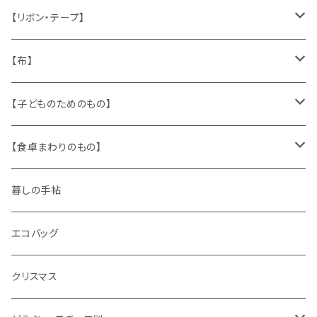
いぬ
メタル製品
シール、ステッカー、クロモス
スタンプ
貝
【リボン・テープ】
人形
缶、箱
陶磁器
袋、箱、ナプキン、コースター
文房具
メタル
チロルテープ・イニシャルテープ
【布】
ザントマン
文房具
パズル、ゲーム
ガラス
トリム
キッチンクロス、ナプキン
【子どものためのもの】
キャラクター
木製品
古本、古雑誌、古えほん
プラスチック
ワッペン
ニット
身に着けるもの
【食卓まわりのもの】
ピノキオ
ミニチュア、ドールハウス
古レコード
紙
布地
ガラス
暮しの手帖
ARI社
花びん
古せっけん
陶磁器
エコバッグ
木のおもちゃ
小物入れ
カップアンドソーサー
ラッピングペーパー、壁紙
木製品
クリスマス
ハリネズミ
グラス
プレート