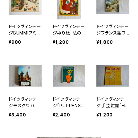
ドイツヴィンテー
ドイツヴィンテー
ドイツヴィンテー
ジBUMMIブミ19
ジぬり絵「私の
ジフランス語ワ
84/23
サンタさん」
ークブック「Bon
¥980
¥1,200
¥1,800
jour,chers ami
s」
ドイツヴィンテー
ドイツヴィンテー
ドイツヴィンテー
ジモスクワガイ
ジ「PUPPENSPI
ジ手芸雑誌「Ha
ドブック●地図
ELEREIEN 2」人
ndarbeit」1986
¥3,400
¥2,400
¥1,200
付
形で遊ぼうb
年3