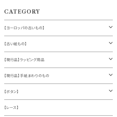
CATEGORY
【ヨーロッパの古いもの】
ヴィンテージアクセサリー
【古い紙もの】
おもちゃ、ぬいぐるみ
切手、FDC
【現行品】ラッピング用品
くま、テディベア
ヴィンテージファブリック
ポストカード、カレンダー
伝票、タグ、シール
【現行品】手紙まわりのもの
うさぎ
ハンドメイド製品
マッチラベル、食品ラベル
袋、ラッピングペーパー
封筒、ポストカード
【ボタン】
ねこ
お部屋に飾るもの
蔵書票、荷札、ビュバー、伝票
ひも、テープ
切手
木
【レース】