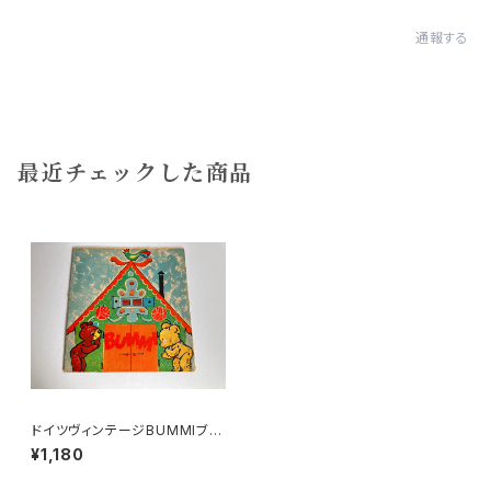
通報する
最近チェックした商品
ドイツヴィンテージBUMMIブミ
1968/7
¥1,180