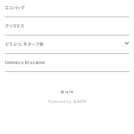
花びん
古せっけん
陶磁器
エコバッグ
木のおもちゃ
小物入れ
カップアンドソーサー
ラッピングペーパー、壁紙
木製品
クリスマス
ハリネズミ
グラス
プレート
ホーロー
どうぶつ、モチーフ別
おままごと
花びん
メタル
くま、ベア
Umineco Brocante
小物入れ
お菓子の型
プラスチック
うさぎ
© le16
調理器具
ピューター
ねこ、ネコ
Powered by
イヌ、いぬ