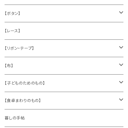
うさぎ
ハンドメイド製品
マッチラベル、食品ラベル
袋、ラッピングペーパー
封筒、ポストカード
【ボタン】
ねこ
お部屋に飾るもの
蔵書票、荷札、ビュバー、伝票
ひも、テープ
切手
木
【レース】
いぬ
メタル製品
シール、ステッカー、クロモス
スタンプ
貝
【リボン・テープ】
人形
缶、箱
陶磁器
袋、箱、ナプキン、コースター
文房具
メタル
チロルテープ・イニシャルテープ
【布】
ザントマン
文房具
パズル、ゲーム
ガラス
トリム
キッチンクロス、ナプキン
【子どものためのもの】
キャラクター
木製品
古本、古雑誌、古えほん
プラスチック
ワッペン
ニット
身に着けるもの
【食卓まわりのもの】
ピノキオ
ミニチュア、ドールハウス
古レコード
紙
布地
ガラス
暮しの手帖
ARI社