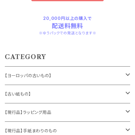
20,000円以上の購入で
配送料無料
※ゆうパックでの発送となります※
CATEGORY
【ヨーロッパの古いもの】
ヴィンテージアクセサリー
【古い紙もの】
おもちゃ、ぬいぐるみ
切手、FDC
【現行品】ラッピング用品
くま、テディベア
ヴィンテージファブリック
ポストカード、カレンダー
伝票、タグ、シール
【現行品】手紙まわりのもの