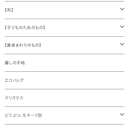
人形
缶、箱
陶磁器
袋、箱、ナプキン、コースター
文房具
メタル
チロルテープ・イニシャルテープ
【布】
ザントマン
文房具
パズル、ゲーム
ガラス
トリム
キッチンクロス、ナプキン
【子どものためのもの】
キャラクター
木製品
古本、古雑誌、古えほん
プラスチック
ワッペン
ニット
身に着けるもの
【食卓まわりのもの】
ピノキオ
ミニチュア、ドールハウス
古レコード
紙
布地
ガラス
暮しの手帖
ARI社
花びん
古せっけん
陶磁器
エコバッグ
木のおもちゃ
小物入れ
カップアンドソーサー
ラッピングペーパー、壁紙
木製品
クリスマス
ハリネズミ
グラス
プレート
ホーロー
どうぶつ、モチーフ別
おままごと