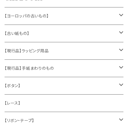
【ヨーロッパの古いもの】
ヴィンテージアクセサリー
【古い紙もの】
おもちゃ、ぬいぐるみ
切手、FDC
【現行品】ラッピング用品
くま、テディベア
ヴィンテージファブリック
ポストカード、カレンダー
伝票、タグ、シール
【現行品】手紙まわりのもの
うさぎ
ハンドメイド製品
マッチラベル、食品ラベル
袋、ラッピングペーパー
封筒、ポストカード
【ボタン】
ねこ
お部屋に飾るもの
蔵書票、荷札、ビュバー、伝票
ひも、テープ
切手
木
【レース】
いぬ
メタル製品
シール、ステッカー、クロモス
スタンプ
貝
【リボン・テープ】