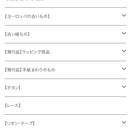
【ヨーロッパの古いもの】
ヴィンテージアクセサリー
【古い紙もの】
おもちゃ、ぬいぐるみ
切手、FDC
【現行品】ラッピング用品
くま、テディベア
ヴィンテージファブリック
ポストカード、カレンダー
伝票、タグ、シール
【現行品】手紙まわりのもの
うさぎ
ハンドメイド製品
マッチラベル、食品ラベル
袋、ラッピングペーパー
封筒、ポストカード
【ボタン】
ねこ
お部屋に飾るもの
蔵書票、荷札、ビュバー、伝票
ひも、テープ
切手
木
【レース】
いぬ
メタル製品
シール、ステッカー、クロモス
スタンプ
貝
【リボン・テープ】