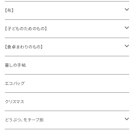
人形
缶、箱
陶磁器
袋、箱、ナプキン、コースター
文房具
メタル
チロルテープ・イニシャルテープ
【布】
ザントマン
文房具
パズル、ゲーム
ガラス
トリム
キッチンクロス、ナプキン
【子どものためのもの】
キャラクター
木製品
古本、古雑誌、古えほん
プラスチック
ワッペン
ニット
身に着けるもの
【食卓まわりのもの】
ピノキオ
ミニチュア、ドールハウス
古レコード
紙
布地
ガラス
暮しの手帖
ARI社
花びん
古せっけん
陶磁器
エコバッグ
木のおもちゃ
小物入れ
カップアンドソーサー
ラッピングペーパー、壁紙
木製品
クリスマス
ハリネズミ
グラス
プレート
ホーロー
どうぶつ、モチーフ別
おままごと