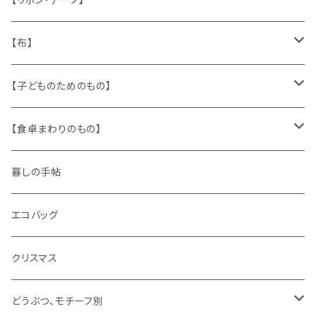
人形
缶、箱
陶磁器
袋、箱、ナプキン、コースター
文房具
メタル
チロルテープ・イニシャルテープ
【布】
ザントマン
文房具
パズル、ゲーム
ガラス
トリム
キッチンクロス、ナプキン
【子どものためのもの】
キャラクター
木製品
古本、古雑誌、古えほん
プラスチック
ワッペン
ニット
身に着けるもの
【食卓まわりのもの】
ピノキオ
ミニチュア、ドールハウス
古レコード
紙
布地
ガラス
暮しの手帖
ARI社
花びん
古せっけん
陶磁器
エコバッグ
木のおもちゃ
小物入れ
カップアンドソーサー
ラッピングペーパー、壁紙
木製品
クリスマス
ハリネズミ
グラス
プレート
ホーロー
どうぶつ、モチーフ別
おままごと