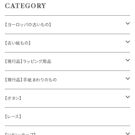
CATEGORY
【ヨーロッパの古いもの】
ヴィンテージアクセサリー
【古い紙もの】
おもちゃ、ぬいぐるみ
切手、FDC
【現行品】ラッピング用品
くま、テディベア
ヴィンテージファブリック
ポストカード、カレンダー
伝票、タグ、シール
【現行品】手紙まわりのもの
うさぎ
ハンドメイド製品
マッチラベル、食品ラベル
袋、ラッピングペーパー
封筒、ポストカード
【ボタン】
ねこ
お部屋に飾るもの
蔵書票、荷札、ビュバー、伝票
ひも、テープ
切手
木
【レース】
いぬ
メタル製品
シール、ステッカー、クロモス
スタンプ
貝
【リボン・テープ】