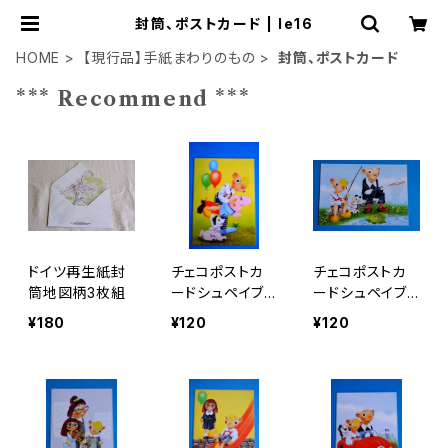
封筒、ポストカード | le16
HOME
【現行品】手紙まわりのもの
封筒、ポストカード
*** Recommend ***
ドイツ再生紙封
チェコポストカ
チェコポストカ
筒地図柄3枚組
ードシュペイブ
ードシュペイブ
ルとフルヴィー
ルとフルヴィー
¥180
¥120
¥120
ネクi
ネクf