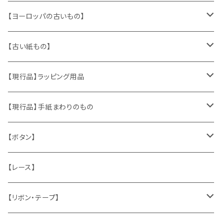
【ヨーロッパの古いもの】
ヴィンテージアクセサリー
【古い紙もの】
おもちゃ、ぬいぐるみ
切手、FDC
【現行品】ラッピング用品
くま、テディベア
ヴィンテージファブリック
ポストカード、カレンダー
伝票、タグ、シール
【現行品】手紙まわりのもの
うさぎ
ハンドメイド製品
マッチラベル、食品ラベル
袋、ラッピングペーパー
封筒、ポストカード
【ボタン】
ねこ
お部屋に飾るもの
蔵書票、荷札、ビュバー、伝票
ひも、テープ
切手
木
【レース】
いぬ
メタル製品
シール、ステッカー、クロモス
スタンプ
貝
【リボン・テープ】
人形