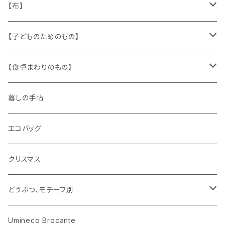
缶、箱
陶磁器
袋、箱、ナプキン、コースター
文房具
メタル
チロルテープ・イニシャルテープ
【布】
ザントマン
文房具
パズル、ゲーム
ガラス
トリム
キッチンクロス、ナプキン
【子どものためのもの】
キャラクター
木製品
古本、古雑誌、古えほん
プラスチック
ワッペン
ニット
身に着けるもの
【食卓まわりのもの】
ピノキオ
ミニチュア、ドールハウス
古レコード
紙
布地
ガラス
暮しの手帖
ARI社
花びん
古せっけん
陶磁器
エコバッグ
木のおもちゃ
小物入れ
カップアンドソーサー
ラッピングペーパー、壁紙
木製品
クリスマス
ハリネズミ
グラス
プレート
ホーロー
どうぶつ、モチーフ別
おままごと
花びん
メタル
くま、ベア
Umineco Brocante