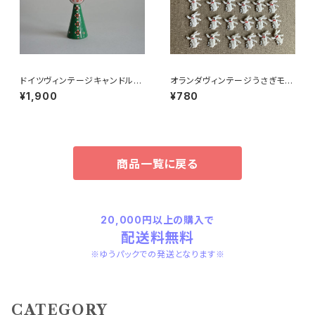
ドイツヴィンテージキャンドルホ
オランダヴィンテージうさぎモチ
ルダー緑
ーフプラパーツ30個セットNo16
¥1,900
¥780
4
商品一覧に戻る
20,000円以上の購入で
配送料無料
※ゆうパックでの発送となります※
CATEGORY