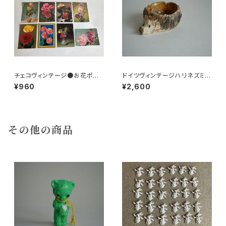
チェコヴィンテージ●お花ポスト
ドイツヴィンテージハリネズミの
カード8枚組
小皿a
¥960
¥2,600
その他の商品