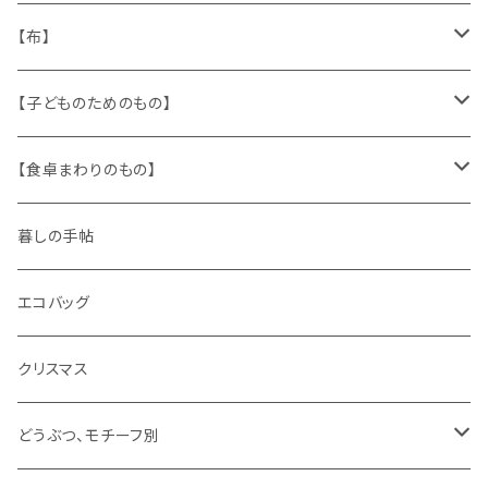
人形
缶、箱
陶磁器
袋、箱、ナプキン、コースター
文房具
メタル
チロルテープ・イニシャルテープ
【布】
ザントマン
文房具
パズル、ゲーム
ガラス
トリム
キッチンクロス、ナプキン
【子どものためのもの】
キャラクター
木製品
古本、古雑誌、古えほん
プラスチック
ワッペン
ニット
身に着けるもの
【食卓まわりのもの】
ピノキオ
ミニチュア、ドールハウス
古レコード
紙
布地
ガラス
暮しの手帖
ARI社
花びん
古せっけん
陶磁器
エコバッグ
木のおもちゃ
小物入れ
カップアンドソーサー
ラッピングペーパー、壁紙
木製品
クリスマス
ハリネズミ
グラス
プレート
ホーロー
どうぶつ、モチーフ別
おままごと