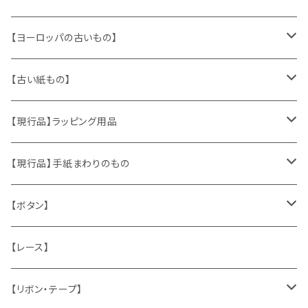
【ヨーロッパの古いもの】
ヴィンテージアクセサリー
【古い紙もの】
おもちゃ、ぬいぐるみ
切手、FDC
【現行品】ラッピング用品
くま、テディベア
ヴィンテージファブリック
ポストカード、カレンダー
伝票、タグ、シール
【現行品】手紙まわりのもの
うさぎ
ハンドメイド製品
マッチラベル、食品ラベル
袋、ラッピングペーパー
封筒、ポストカード
【ボタン】
ねこ
お部屋に飾るもの
蔵書票、荷札、ビュバー、伝票
ひも、テープ
切手
木
【レース】
いぬ
メタル製品
シール、ステッカー、クロモス
スタンプ
貝
【リボン・テープ】