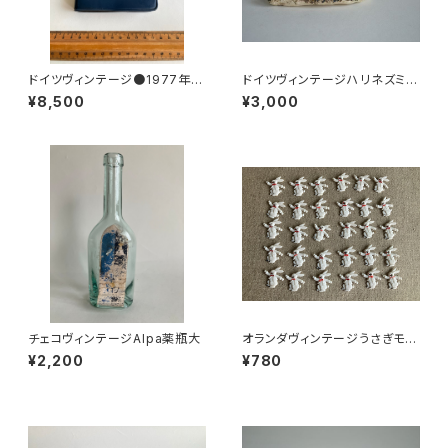
ドイツヴィンテージ●1977年ポ
ドイツヴィンテージハリネズミの
ケットカレンダーKDT手帳未使
小皿b
¥8,500
¥3,000
用DDR
チェコヴィンテージAlpa薬瓶大
オランダヴィンテージうさぎモチ
ーフプラパーツ30個セットNo19
¥2,200
¥780
9