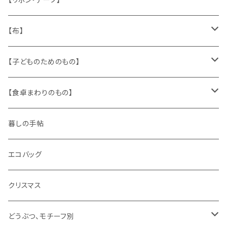
人形
缶、箱
陶磁器
袋、箱、ナプキン、コースター
文房具
メタル
チロルテープ・イニシャルテープ
【布】
ザントマン
文房具
パズル、ゲーム
ガラス
トリム
キッチンクロス、ナプキン
【子どものためのもの】
キャラクター
木製品
古本、古雑誌、古えほん
プラスチック
ワッペン
ニット
身に着けるもの
【食卓まわりのもの】
ピノキオ
ミニチュア、ドールハウス
古レコード
紙
布地
ガラス
暮しの手帖
ARI社
花びん
古せっけん
陶磁器
エコバッグ
木のおもちゃ
小物入れ
カップアンドソーサー
ラッピングペーパー、壁紙
木製品
クリスマス
ハリネズミ
グラス
プレート
ホーロー
どうぶつ、モチーフ別
おままごと