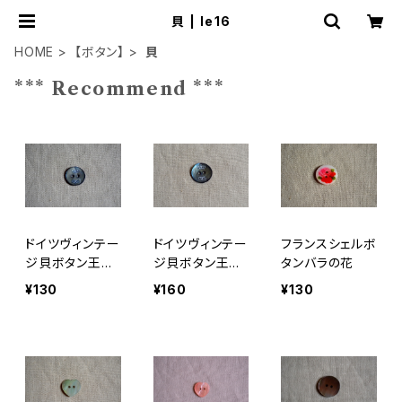
貝 | le16
HOME
【ボタン】
貝
*** Recommend ***
ドイツヴィンテー
ドイツヴィンテー
フランスシェルボ
ジ貝ボタン王冠
ジ貝ボタン王冠
タンバラの花
小
大
¥130
¥160
¥130