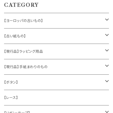
CATEGORY
【ヨーロッパの古いもの】
ヴィンテージアクセサリー
【古い紙もの】
おもちゃ、ぬいぐるみ
切手、FDC
【現行品】ラッピング用品
くま、テディベア
ヴィンテージファブリック
ポストカード、カレンダー
伝票、タグ、シール
【現行品】手紙まわりのもの
うさぎ
ハンドメイド製品
マッチラベル、食品ラベル
袋、ラッピングペーパー
封筒、ポストカード
【ボタン】
ねこ
お部屋に飾るもの
蔵書票、荷札、ビュバー、伝票
ひも、テープ
切手
木
【レース】
いぬ
メタル製品
シール、ステッカー、クロモス
スタンプ
貝
【リボン・テープ】