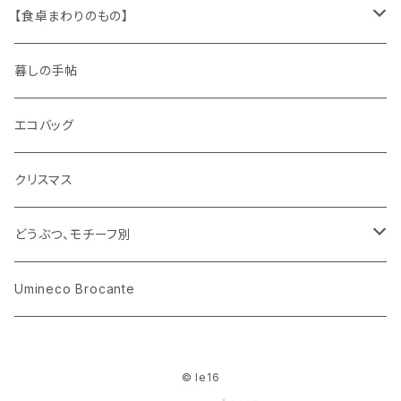
木製品
古本、古雑誌、古えほん
プラスチック
ワッペン
ニット
身に着けるもの
【食卓まわりのもの】
ピノキオ
ミニチュア、ドールハウス
古レコード
紙
布地
ガラス
暮しの手帖
ARI社
花びん
古せっけん
陶磁器
エコバッグ
木のおもちゃ
小物入れ
カップアンドソーサー
ラッピングペーパー、壁紙
木製品
クリスマス
ハリネズミ
グラス
プレート
ホーロー
どうぶつ、モチーフ別
おままごと
花びん
メタル
くま、ベア
Umineco Brocante
小物入れ
お菓子の型
プラスチック
うさぎ
© le16
調理器具
ピューター
ねこ、ネコ