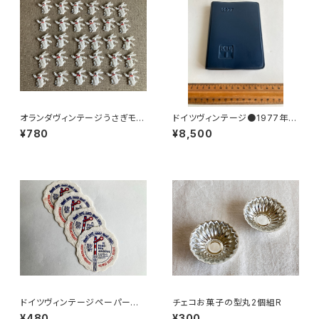
オランダヴィンテージうさぎモチ
ドイツヴィンテージ●1977年ポ
ーフプラパーツ30個セットNo4
ケットカレンダーKDT手帳未使
¥780
¥8,500
3
用DDR
ドイツヴィンテージペーパーコ
チェコお菓子の型丸2個組R
ースター鉄道4枚組
¥480
¥300