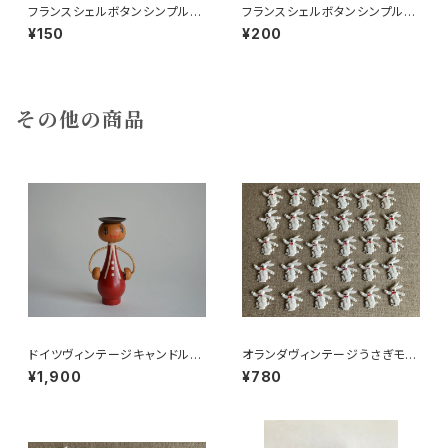
フランスシェルボタンシンプル円
フランスシェルボタンシンプル円
大
中2個
¥150
¥200
その他の商品
ドイツヴィンテージキャンドルホ
オランダヴィンテージうさぎモチ
ルダーにっこり赤
ーフプラパーツ30個セットNo7
¥1,900
¥780
0