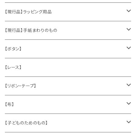
おもちゃ、ぬいぐるみ
切手、FDC
【現行品】ラッピング用品
くま、テディベア
ヴィンテージファブリック
ポストカード、カレンダー
伝票、タグ、シール
【現行品】手紙まわりのもの
うさぎ
ハンドメイド製品
マッチラベル、食品ラベル
袋、ラッピングペーパー
封筒、ポストカード
【ボタン】
ねこ
お部屋に飾るもの
蔵書票、荷札、ビュバー、伝票
ひも、テープ
切手
木
【レース】
いぬ
メタル製品
シール、ステッカー、クロモス
スタンプ
貝
【リボン・テープ】
人形
缶、箱
陶磁器
袋、箱、ナプキン、コースター
文房具
メタル
チロルテープ・イニシャルテープ
【布】
ザントマン
文房具
パズル、ゲーム
ガラス
トリム
キッチンクロス、ナプキン
【子どものためのもの】
キャラクター