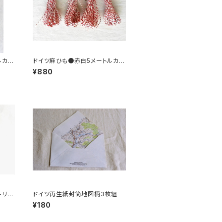
ルカッ
ドイツ麻ひも●赤白5メートルカッ
ト×４本セット
¥880
トリコ
ドイツ再生紙封筒地図柄3枚組
¥180