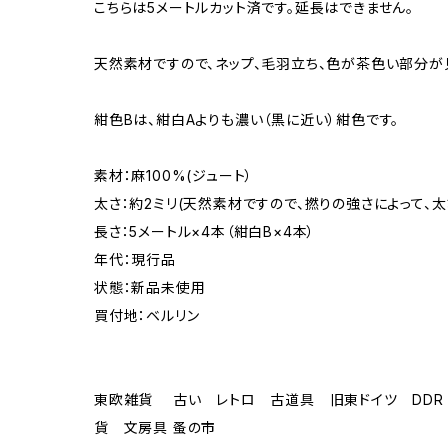
こちらは5メートルカット済です。延長はできません。
天然素材ですので、ネップ、毛羽立ち、色が茶色い部分が
紺色Bは、紺白Aよりも濃い（黒に近い）紺色です。
素材：麻100%(ジュート）
太さ：約2ミリ(天然素材ですので、撚りの強さによって、
長さ：5メートル×4本（紺白B×4本）
年代：現行品
状態：新品未使用
買付地：ベルリン
東欧雑貨 古い レトロ 古道具 旧東ドイツ DDR 
貨 文房具 蚤の市