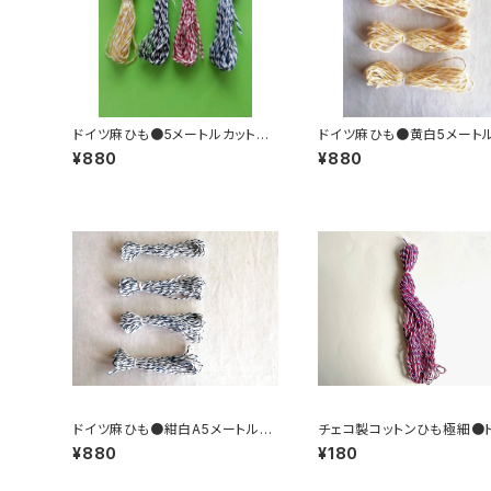
ドイツ麻ひも●5メートルカット×４
ドイツ麻ひも●黄白5メート
色セット
ト×４本セット
¥880
¥880
ドイツ麻ひも●紺白A5メートルカ
チェコ製コットンひも極細●
ット×４本セット
ロール5メートル
¥880
¥180