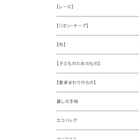
ねこ
お部屋に飾るもの
蔵書票、荷札、ビュバー、伝票
ひも、テープ
切手
木
【レース】
いぬ
メタル製品
シール、ステッカー、クロモス
スタンプ
貝
【リボン・テープ】
人形
缶、箱
陶磁器
袋、箱、ナプキン、コースター
文房具
メタル
チロルテープ・イニシャルテープ
【布】
ザントマン
文房具
パズル、ゲーム
ガラス
トリム
キッチンクロス、ナプキン
【子どものためのもの】
キャラクター
木製品
古本、古雑誌、古えほん
プラスチック
ワッペン
ニット
身に着けるもの
【食卓まわりのもの】
ピノキオ
ミニチュア、ドールハウス
古レコード
紙
布地
ガラス
暮しの手帖
ARI社
花びん
古せっけん
陶磁器
エコバッグ
木のおもちゃ
小物入れ
カップアンドソーサー
ラッピングペーパー、壁紙
木製品