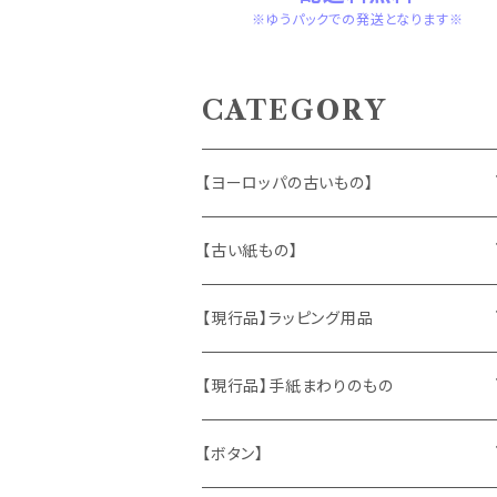
※ゆうパックでの発送となります※
CATEGORY
【ヨーロッパの古いもの】
ヴィンテージアクセサリー
【古い紙もの】
おもちゃ、ぬいぐるみ
切手、FDC
【現行品】ラッピング用品
くま、テディベア
ヴィンテージファブリック
ポストカード、カレンダー
伝票、タグ、シール
【現行品】手紙まわりのもの
うさぎ
ハンドメイド製品
マッチラベル、食品ラベル
袋、ラッピングペーパー
封筒、ポストカード
【ボタン】