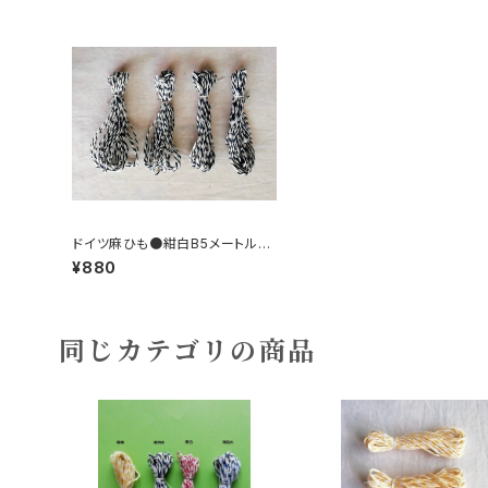
ドイツ麻ひも●紺白B5メートルカ
ット×４本セット
¥880
同じカテゴリの商品