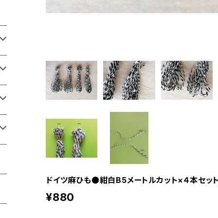
ドイツ麻ひも●紺白B5メートルカット×４本セッ
¥880