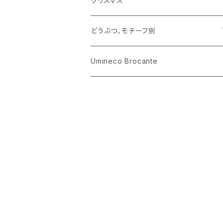
クリスマス
ハリネズミ
グラス
プレート
ホーロー
どうぶつ、モチーフ別
おままごと
花びん
メタル
くま、ベア
Umineco Brocante
小物入れ
お菓子の型
プラスチック
うさぎ
調理器具
ピューター
ねこ、ネコ
イヌ、いぬ
ことり、にわとり
ハリネズミ