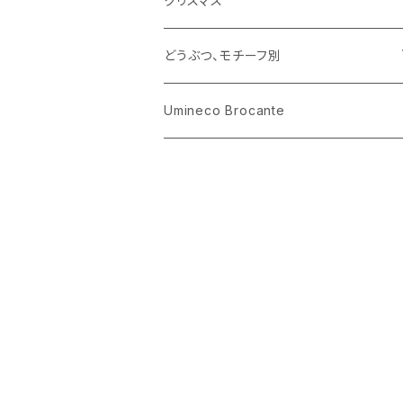
クリスマス
ハリネズミ
グラス
プレート
ホーロー
どうぶつ、モチーフ別
おままごと
花びん
メタル
くま、ベア
Umineco Brocante
小物入れ
お菓子の型
プラスチック
うさぎ
調理器具
ピューター
ねこ、ネコ
イヌ、いぬ
ことり、にわとり
ハリネズミ