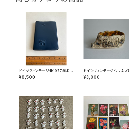
ドイツヴィンテージ●1977年ポケ
ドイツヴィンテージハリネズ
ットカレンダーKDT手帳未使用D
小皿b
¥8,500
¥3,000
DR