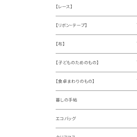
ねこ
お部屋に飾るもの
蔵書票、荷札、ビュバー、伝票
ひも、テープ
切手
木
【レース】
いぬ
メタル製品
シール、ステッカー、クロモス
スタンプ
貝
【リボン・テープ】
人形
缶、箱
陶磁器
袋、箱、ナプキン、コースター
文房具
メタル
チロルテープ・イニシャルテープ
【布】
ザントマン
文房具
パズル、ゲーム
ガラス
トリム
キッチンクロス、ナプキン
【子どものためのもの】
キャラクター
木製品
古本、古雑誌、古えほん
プラスチック
ワッペン
ニット
身に着けるもの
【食卓まわりのもの】
ピノキオ
ミニチュア、ドールハウス
古レコード
紙
布地
ガラス
暮しの手帖
ARI社
花びん
古せっけん
陶磁器
エコバッグ
木のおもちゃ
小物入れ
カップアンドソーサー
ラッピングペーパー、壁紙
木製品