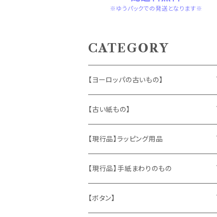
※ゆうパックでの発送となります※
CATEGORY
【ヨーロッパの古いもの】
ヴィンテージアクセサリー
【古い紙もの】
おもちゃ、ぬいぐるみ
切手、FDC
【現行品】ラッピング用品
くま、テディベア
ヴィンテージファブリック
ポストカード、カレンダー
伝票、タグ、シール
【現行品】手紙まわりのもの
うさぎ
ハンドメイド製品
マッチラベル、食品ラベル
袋、ラッピングペーパー
封筒、ポストカード
【ボタン】