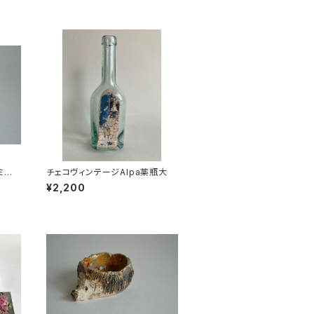
ミの
チェコヴィンテージAlpa薬瓶大
¥2,200