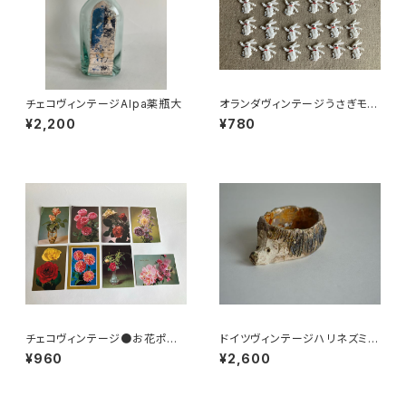
チェコヴィンテージAlpa薬瓶大
オランダヴィンテージうさぎモチ
ーフプラパーツ30個セットNo19
¥2,200
¥780
9
チェコヴィンテージ●お花ポスト
ドイツヴィンテージハリネズミの
カード8枚組
小皿a
¥960
¥2,600