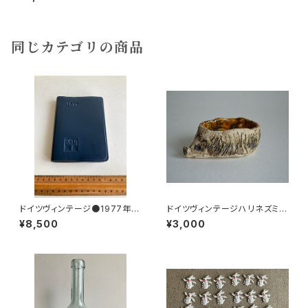
同じカテゴリの商品
ドイツヴィンテージ●1977年ポ
ドイツヴィンテージハリネズミの
ケットカレンダーKDT手帳未使
小皿b
¥8,500
¥3,000
用DDR