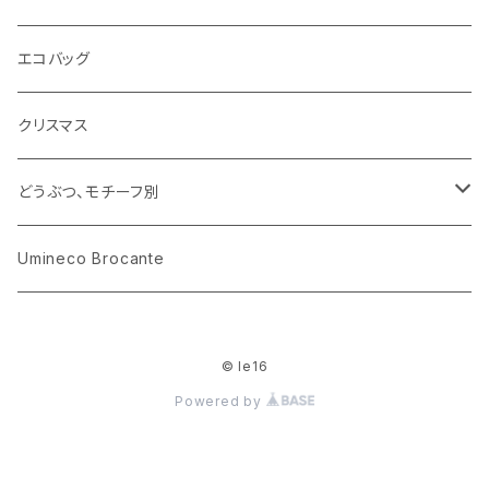
ARI社
花びん
古せっけん
陶磁器
エコバッグ
木のおもちゃ
小物入れ
カップアンドソーサー
ラッピングペーパー、壁紙
木製品
クリスマス
ハリネズミ
グラス
プレート
ホーロー
どうぶつ、モチーフ別
おままごと
花びん
メタル
くま、ベア
Umineco Brocante
小物入れ
お菓子の型
プラスチック
うさぎ
© le16
調理器具
ピューター
ねこ、ネコ
Powered by
イヌ、いぬ