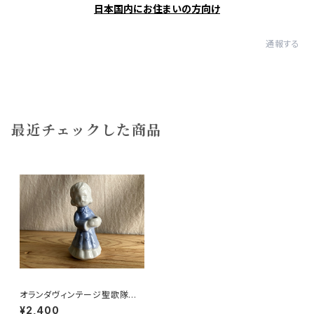
日本国内にお住まいの方向け
通報する
最近チェックした商品
オランダヴィンテージ聖歌隊の
女の子
¥2,400