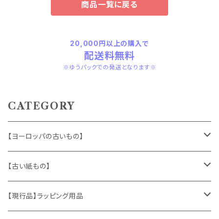
商品一覧に戻る
20,000円以上の購入で
配送料無料
※ゆうパックでの発送となります※
CATEGORY
【ヨーロッパの古いもの】
ヴィンテージアクセサリー
【古い紙もの】
おもちゃ、ぬいぐるみ
切手、FDC
【現行品】ラッピング用品