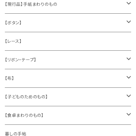
くま、テディベア
ヴィンテージファブリック
ポストカード、カレンダー
伝票、タグ、シール
【現行品】手紙まわりのもの
うさぎ
ハンドメイド製品
マッチラベル、食品ラベル
袋、ラッピングペーパー
封筒、ポストカード
【ボタン】
ねこ
お部屋に飾るもの
蔵書票、荷札、ビュバー、伝票
ひも、テープ
切手
木
【レース】
いぬ
メタル製品
シール、ステッカー、クロモス
スタンプ
貝
【リボン・テープ】
人形
缶、箱
陶磁器
袋、箱、ナプキン、コースター
文房具
メタル
チロルテープ・イニシャルテープ
【布】
ザントマン
文房具
パズル、ゲーム
ガラス
トリム
キッチンクロス、ナプキン
【子どものためのもの】
キャラクター
木製品
古本、古雑誌、古えほん
プラスチック
ワッペン
ニット
身に着けるもの
【食卓まわりのもの】
ピノキオ
ミニチュア、ドールハウス
古レコード
紙
布地
ガラス
暮しの手帖