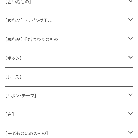
ヴィンテージアクセサリー
【古い紙もの】
おもちゃ、ぬいぐるみ
切手、FDC
【現行品】ラッピング用品
くま、テディベア
ヴィンテージファブリック
ポストカード、カレンダー
伝票、タグ、シール
【現行品】手紙まわりのもの
うさぎ
ハンドメイド製品
マッチラベル、食品ラベル
袋、ラッピングペーパー
封筒、ポストカード
【ボタン】
ねこ
お部屋に飾るもの
蔵書票、荷札、ビュバー、伝票
ひも、テープ
切手
木
【レース】
いぬ
メタル製品
シール、ステッカー、クロモス
スタンプ
貝
【リボン・テープ】
人形
缶、箱
陶磁器
袋、箱、ナプキン、コースター
文房具
メタル
チロルテープ・イニシャルテープ
【布】
ザントマン
文房具
パズル、ゲーム
ガラス
トリム
キッチンクロス、ナプキン
【子どものためのもの】