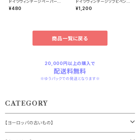
ドイツヴィンテージペーパーコ
ドイツヴィンテージソフビペンギ
ースター鉄道4枚組
ンの親子
¥480
¥1,200
商品一覧に戻る
20,000円以上の購入で
配送料無料
※ゆうパックでの発送となります※
CATEGORY
【ヨーロッパの古いもの】