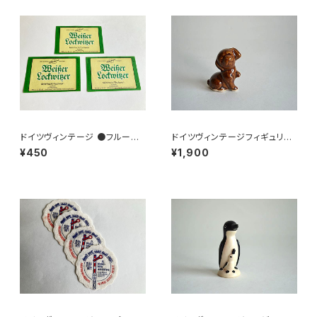
ドイツヴィンテージ ●フルーツ
ドイツヴィンテージフィギュリン
ワインラベル3枚組●
こいぬ
¥450
¥1,900