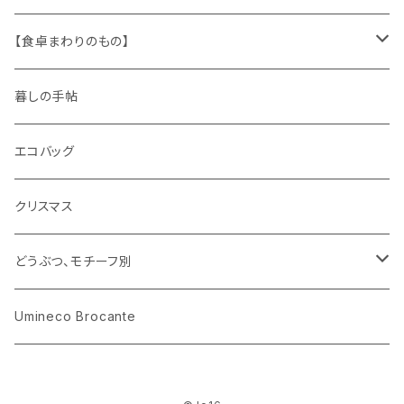
キャラクター
木製品
古本、古雑誌、古えほん
プラスチック
ワッペン
ニット
身に着けるもの
【食卓まわりのもの】
ピノキオ
ミニチュア、ドールハウス
古レコード
紙
布地
ガラス
暮しの手帖
ARI社
花びん
古せっけん
陶磁器
エコバッグ
木のおもちゃ
小物入れ
カップアンドソーサー
ラッピングペーパー、壁紙
木製品
クリスマス
ハリネズミ
グラス
プレート
ホーロー
どうぶつ、モチーフ別
おままごと
花びん
メタル
くま、ベア
Umineco Brocante
小物入れ
お菓子の型
プラスチック
うさぎ