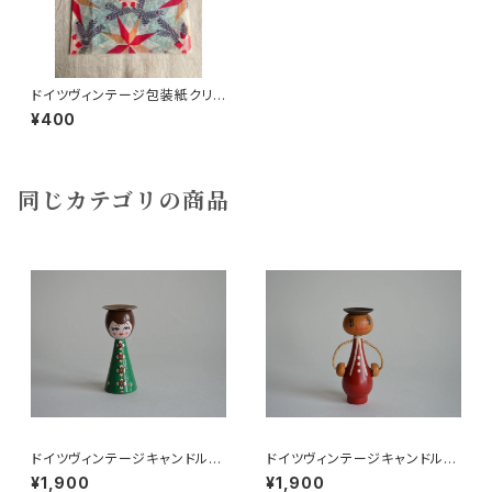
ドイツヴィンテージ包装紙クリス
マスe
¥400
同じカテゴリの商品
ドイツヴィンテージキャンドルホ
ドイツヴィンテージキャンドルホ
ルダー緑
ルダーにっこり赤
¥1,900
¥1,900