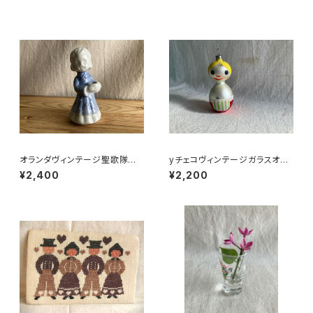
オランダヴィンテージ聖歌隊の
yチェコヴィンテージガラスオー
女の子
ナメント女の子
¥2,400
¥2,200