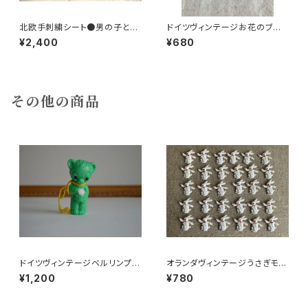
北欧手刺繍シート●男の子と女
ドイツヴィンテージお花のブロ
の子
ーチ21
¥2,400
¥680
その他の商品
ドイツヴィンテージベルリンプラ
オランダヴィンテージうさぎモチ
ベア緑176
ーフプラパーツ30個セットc9
¥1,200
¥780