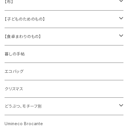
缶、箱
陶磁器
袋、箱、ナプキン、コースター
文房具
メタル
チロルテープ・イニシャルテープ
【布】
ザントマン
文房具
パズル、ゲーム
ガラス
トリム
キッチンクロス、ナプキン
【子どものためのもの】
キャラクター
木製品
古本、古雑誌、古えほん
プラスチック
ワッペン
ニット
身に着けるもの
【食卓まわりのもの】
ピノキオ
ミニチュア、ドールハウス
古レコード
紙
布地
ガラス
暮しの手帖
ARI社
花びん
古せっけん
陶磁器
エコバッグ
木のおもちゃ
小物入れ
カップアンドソーサー
ラッピングペーパー、壁紙
木製品
クリスマス
ハリネズミ
グラス
プレート
ホーロー
どうぶつ、モチーフ別
おままごと
花びん
メタル
くま、ベア
Umineco Brocante