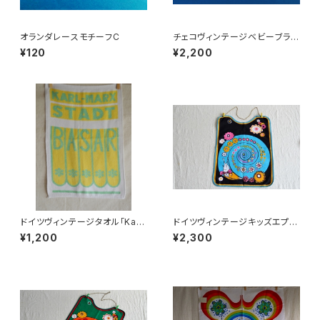
オランダレースモチーフC
チェコヴィンテージベビーブラウ
ス
¥120
¥2,200
ドイツヴィンテージタオル「Karl
ドイツヴィンテージキッズエプロ
-Marx Stadt」ケムニッツ
ンa
¥1,200
¥2,300