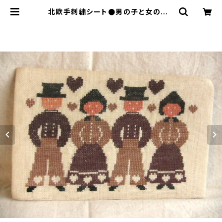
北欧手刺繍シート●男の子と女の子 |
le16