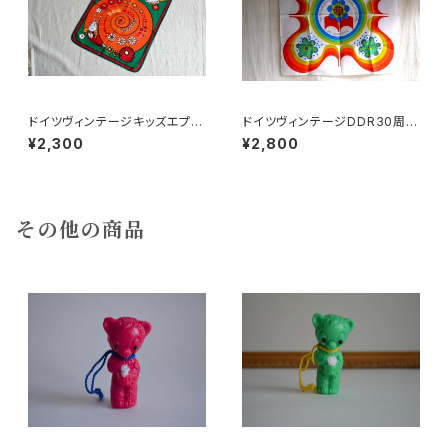
ドイツヴィンテージキッズエプロ
ドイツヴィンテージDDR30周年
ンb
スカーフbタグ付
¥2,300
¥2,800
その他の商品