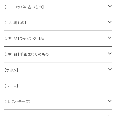
【ヨーロッパの古いもの】
ヴィンテージアクセサリー
【古い紙もの】
おもちゃ、ぬいぐるみ
切手、FDC
【現行品】ラッピング用品
くま、テディベア
ヴィンテージファブリック
ポストカード、カレンダー
伝票、タグ、シール
【現行品】手紙まわりのもの
うさぎ
ハンドメイド製品
マッチラベル、食品ラベル
袋、ラッピングペーパー
封筒、ポストカード
【ボタン】
ねこ
お部屋に飾るもの
蔵書票、荷札、ビュバー、伝票
ひも、テープ
切手
木
【レース】
いぬ
メタル製品
シール、ステッカー、クロモス
スタンプ
貝
【リボン・テープ】
人形