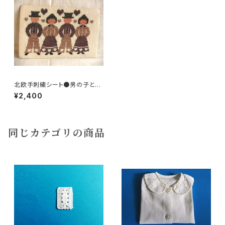
北欧手刺繍シート●男の子と女
の子
¥2,400
同じカテゴリの商品