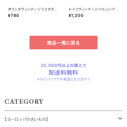
オランダヴィンテージうさぎモチ
ドイツヴィンテージベルリンプラ
ーフプラパーツ30個セットc9
ベア緑112
¥780
¥1,200
商品一覧に戻る
20,000円以上の購入で
配送料無料
※ゆうパックでの発送となります※
CATEGORY
【ヨーロッパの古いもの】