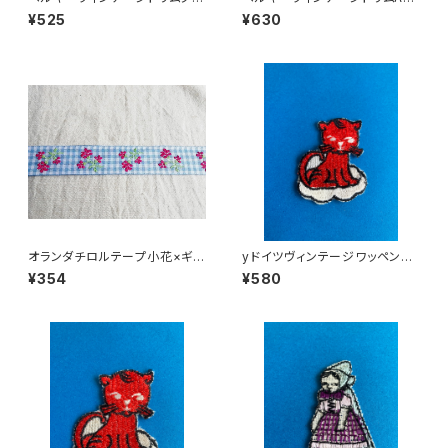
ウン四角
広ブルー
¥525
¥630
オランダチロルテープ小花×ギン
yドイツヴィンテージワッペン子
ガムチェック水色1m
ねこ130
¥354
¥580