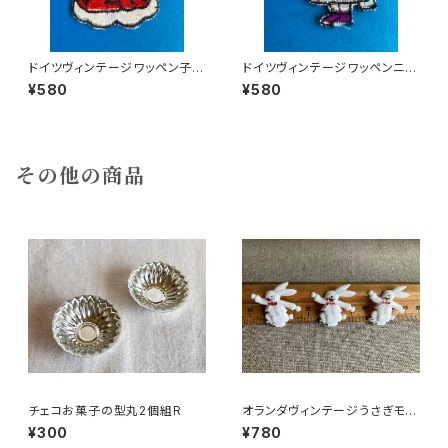
ドイツヴィンテージワッペン子ね
ドイツヴィンテージワッペンニヒ
こ132
ルな女の子
¥580
¥580
その他の商品
チェコお菓子の型丸2個組R
オランダヴィンテージうさぎモチ
ーフプラパーツ30個セットｄ
¥300
¥780