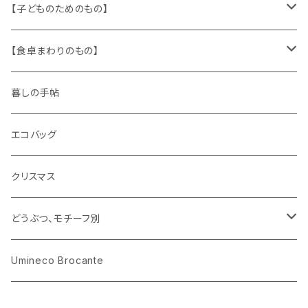
文房具
パズル、ゲーム
ガラス
トリム
キッチンクロス、ナプキン
【子どものためのもの】
キャラクター
木製品
古本、古雑誌、古えほん
プラスチック
ワッペン
ニット
身に着けるもの
【食卓まわりのもの】
ピノキオ
ミニチュア、ドールハウス
古レコード
紙
布地
ガラス
暮しの手帖
ARI社
花びん
古せっけん
陶磁器
エコバッグ
木のおもちゃ
小物入れ
カップアンドソーサー
ラッピングペーパー、壁紙
木製品
クリスマス
ハリネズミ
グラス
プレート
ホーロー
どうぶつ、モチーフ別
おままごと
花びん
メタル
くま、ベア
Umineco Brocante
小物入れ
お菓子の型
プラスチック
うさぎ