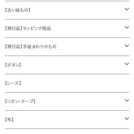
ヴィンテージアクセサリー
【古い紙もの】
おもちゃ、ぬいぐるみ
切手、FDC
【現行品】ラッピング用品
くま、テディベア
ヴィンテージファブリック
ポストカード、カレンダー
伝票、タグ、シール
【現行品】手紙まわりのもの
うさぎ
ハンドメイド製品
マッチラベル、食品ラベル
袋、ラッピングペーパー
封筒、ポストカード
【ボタン】
ねこ
お部屋に飾るもの
蔵書票、荷札、ビュバー、伝票
ひも、テープ
切手
木
【レース】
いぬ
メタル製品
シール、ステッカー、クロモス
スタンプ
貝
【リボン・テープ】
人形
缶、箱
陶磁器
袋、箱、ナプキン、コースター
文房具
メタル
チロルテープ・イニシャルテープ
【布】
ザントマン