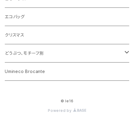
ARI社
花びん
古せっけん
陶磁器
エコバッグ
木のおもちゃ
小物入れ
カップアンドソーサー
ラッピングペーパー、壁紙
木製品
クリスマス
ハリネズミ
グラス
プレート
ホーロー
どうぶつ、モチーフ別
おままごと
花びん
メタル
くま、ベア
Umineco Brocante
小物入れ
お菓子の型
プラスチック
うさぎ
© le16
調理器具
ピューター
ねこ、ネコ
Powered by
イヌ、いぬ