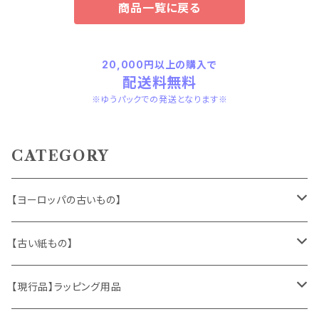
商品一覧に戻る
20,000円以上の購入で
配送料無料
※ゆうパックでの発送となります※
CATEGORY
【ヨーロッパの古いもの】
ヴィンテージアクセサリー
【古い紙もの】
おもちゃ、ぬいぐるみ
切手、FDC
【現行品】ラッピング用品