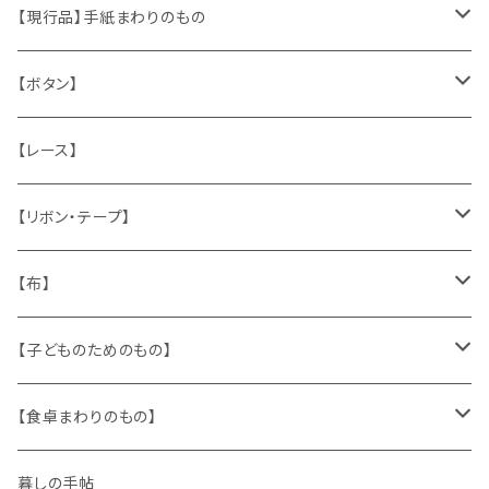
くま、テディベア
ヴィンテージファブリック
ポストカード、カレンダー
伝票、タグ、シール
【現行品】手紙まわりのもの
うさぎ
ハンドメイド製品
マッチラベル、食品ラベル
袋、ラッピングペーパー
封筒、ポストカード
【ボタン】
ねこ
お部屋に飾るもの
蔵書票、荷札、ビュバー、伝票
ひも、テープ
切手
木
【レース】
いぬ
メタル製品
シール、ステッカー、クロモス
スタンプ
貝
【リボン・テープ】
人形
缶、箱
陶磁器
袋、箱、ナプキン、コースター
文房具
メタル
チロルテープ・イニシャルテープ
【布】
ザントマン
文房具
パズル、ゲーム
ガラス
トリム
キッチンクロス、ナプキン
【子どものためのもの】
キャラクター
木製品
古本、古雑誌、古えほん
プラスチック
ワッペン
ニット
身に着けるもの
【食卓まわりのもの】
ピノキオ
ミニチュア、ドールハウス
古レコード
紙
布地
ガラス
暮しの手帖