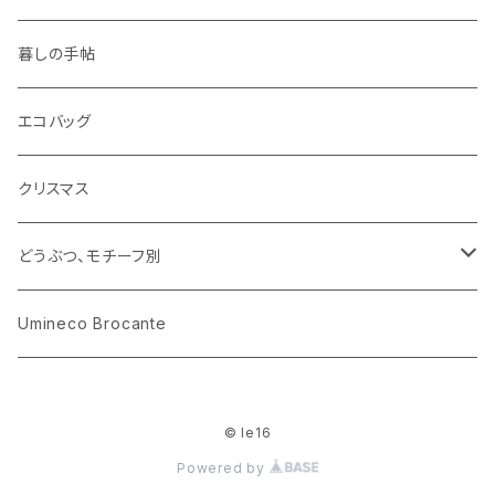
ピノキオ
ミニチュア、ドールハウス
古レコード
紙
布地
ガラス
暮しの手帖
ARI社
花びん
古せっけん
陶磁器
エコバッグ
木のおもちゃ
小物入れ
カップアンドソーサー
ラッピングペーパー、壁紙
木製品
クリスマス
ハリネズミ
グラス
プレート
ホーロー
どうぶつ、モチーフ別
おままごと
花びん
メタル
くま、ベア
Umineco Brocante
小物入れ
お菓子の型
プラスチック
うさぎ
© le16
調理器具
ピューター
ねこ、ネコ
Powered by