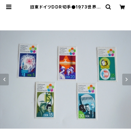
旧東ドイツDDR切手●1973世界青
年学生祭典テレビ塔 | le16