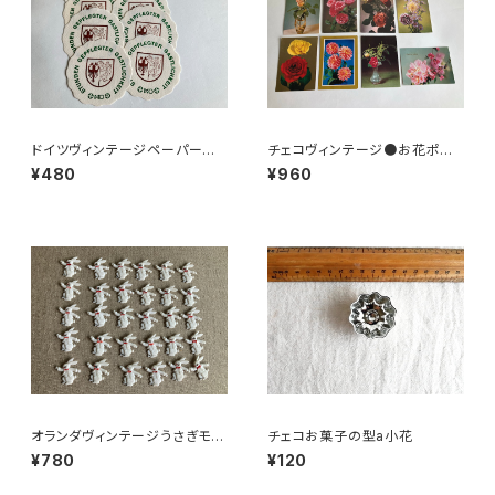
ドイツヴィンテージペーパーコ
チェコヴィンテージ●お花ポスト
ースター8枚組●HO
カード8枚組
¥480
¥960
オランダヴィンテージうさぎモチ
チェコお菓子の型a小花
ーフプラパーツ30個セットNo16
¥780
¥120
4