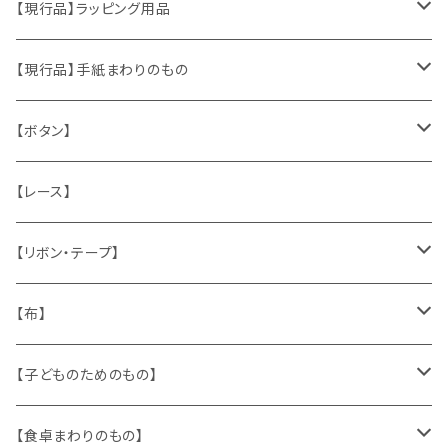
おもちゃ、ぬいぐるみ
切手、FDC
【現行品】ラッピング用品
くま、テディベア
ヴィンテージファブリック
ポストカード、カレンダー
伝票、タグ、シール
【現行品】手紙まわりのもの
うさぎ
ハンドメイド製品
マッチラベル、食品ラベル
袋、ラッピングペーパー
封筒、ポストカード
【ボタン】
ねこ
お部屋に飾るもの
蔵書票、荷札、ビュバー、伝票
ひも、テープ
切手
木
【レース】
いぬ
メタル製品
シール、ステッカー、クロモス
スタンプ
貝
【リボン・テープ】
人形
缶、箱
陶磁器
袋、箱、ナプキン、コースター
文房具
メタル
チロルテープ・イニシャルテープ
【布】
ザントマン
文房具
パズル、ゲーム
ガラス
トリム
キッチンクロス、ナプキン
【子どものためのもの】
キャラクター
木製品
古本、古雑誌、古えほん
プラスチック
ワッペン
ニット
身に着けるもの
【食卓まわりのもの】