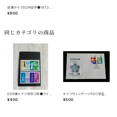
旧東ドイツDDR切手●1973世
界青年学生祭典テレビ塔
¥900
同じカテゴリの商品
DDR東ドイツ切手２枚●ライプ
ドイツヴィンテージFDC学生祭
チヒメッセ
典b
¥400
¥500