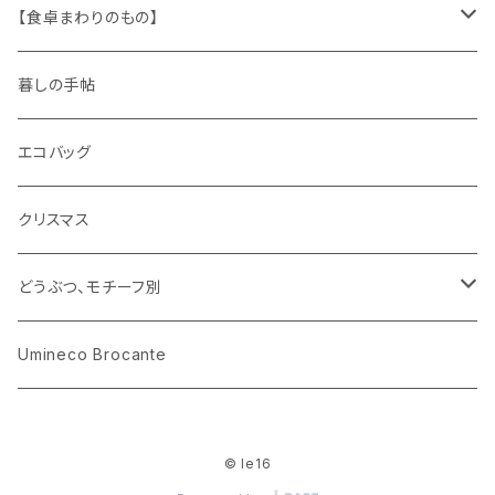
木製品
古本、古雑誌、古えほん
プラスチック
ワッペン
ニット
身に着けるもの
【食卓まわりのもの】
ピノキオ
ミニチュア、ドールハウス
古レコード
紙
布地
ガラス
暮しの手帖
ARI社
花びん
古せっけん
陶磁器
エコバッグ
木のおもちゃ
小物入れ
カップアンドソーサー
ラッピングペーパー、壁紙
木製品
クリスマス
ハリネズミ
グラス
プレート
ホーロー
どうぶつ、モチーフ別
おままごと
花びん
メタル
くま、ベア
Umineco Brocante
小物入れ
お菓子の型
プラスチック
うさぎ
© le16
調理器具
ピューター
ねこ、ネコ