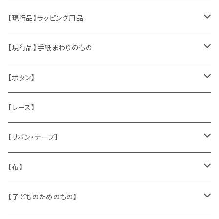
おもちゃ、ぬいぐるみ
切手、FDC
【現行品】ラッピング用品
くま、テディベア
ヴィンテージファブリック
ポストカード、カレンダー
伝票、タグ、シール
【現行品】手紙まわりのもの
うさぎ
ハンドメイド製品
マッチラベル、食品ラベル
袋、ラッピングペーパー
封筒、ポストカード
【ボタン】
ねこ
お部屋に飾るもの
蔵書票、荷札、ビュバー、伝票
ひも、テープ
切手
木
【レース】
いぬ
メタル製品
シール、ステッカー、クロモス
スタンプ
貝
【リボン・テープ】
人形
缶、箱
陶磁器
袋、箱、ナプキン、コースター
文房具
メタル
チロルテープ・イニシャルテープ
【布】
ザントマン
文房具
パズル、ゲーム
ガラス
トリム
キッチンクロス、ナプキン
【子どものためのもの】
キャラクター