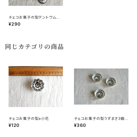
チェコお菓子の型テントウムシ3
個
¥290
同じカテゴリの商品
チェコお菓子の型a小花
チェコお菓子の型うずまき3個組
Q
¥120
¥360