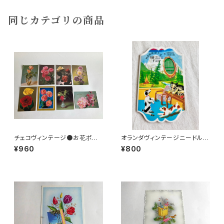
同じカテゴリの商品
チェコヴィンテージ●お花ポスト
オランダヴィンテージニードルセ
カード8枚組
ットa
¥960
¥800