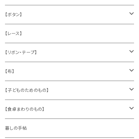
うさぎ
ハンドメイド製品
マッチラベル、食品ラベル
袋、ラッピングペーパー
封筒、ポストカード
【ボタン】
ねこ
お部屋に飾るもの
蔵書票、荷札、ビュバー、伝票
ひも、テープ
切手
木
【レース】
いぬ
メタル製品
シール、ステッカー、クロモス
スタンプ
貝
【リボン・テープ】
人形
缶、箱
陶磁器
袋、箱、ナプキン、コースター
文房具
メタル
チロルテープ・イニシャルテープ
【布】
ザントマン
文房具
パズル、ゲーム
ガラス
トリム
キッチンクロス、ナプキン
【子どものためのもの】
キャラクター
木製品
古本、古雑誌、古えほん
プラスチック
ワッペン
ニット
身に着けるもの
【食卓まわりのもの】
ピノキオ
ミニチュア、ドールハウス
古レコード
紙
布地
ガラス
暮しの手帖
ARI社