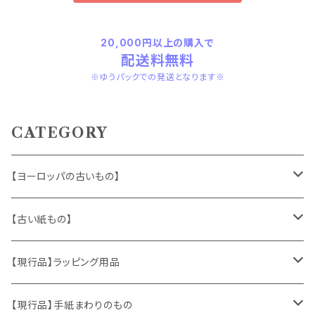
20,000円以上の購入で
配送料無料
※ゆうパックでの発送となります※
CATEGORY
【ヨーロッパの古いもの】
ヴィンテージアクセサリー
【古い紙もの】
おもちゃ、ぬいぐるみ
切手、FDC
【現行品】ラッピング用品
くま、テディベア
ヴィンテージファブリック
ポストカード、カレンダー
伝票、タグ、シール
【現行品】手紙まわりのもの