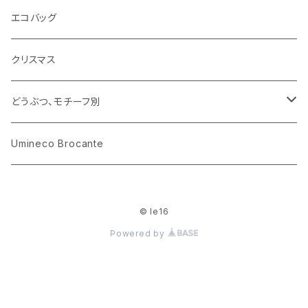
花びん
古せっけん
陶磁器
エコバッグ
木のおもちゃ
小物入れ
カップアンドソーサー
ラッピングペーパー、壁紙
木製品
クリスマス
ハリネズミ
グラス
プレート
ホーロー
どうぶつ、モチーフ別
おままごと
花びん
メタル
くま、ベア
Umineco Brocante
小物入れ
お菓子の型
プラスチック
うさぎ
© le16
調理器具
ピューター
ねこ、ネコ
Powered by
イヌ、いぬ