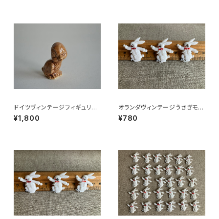
ドイツヴィンテージフィギュリン
オランダヴィンテージうさぎモチ
ことり
ーフプラパーツ30個セットNo6
¥1,800
¥780