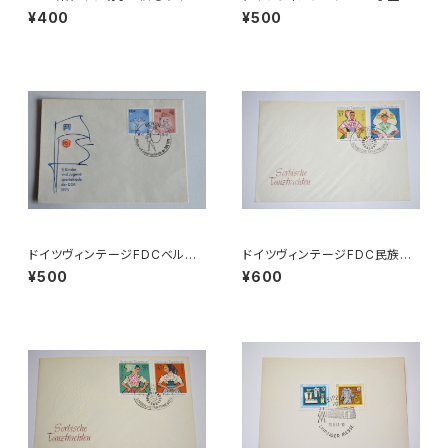
チヒメッセ
典b
¥400
¥500
ドイツヴィンテージFDCベルリ
ドイツヴィンテージFDC民族衣
ンa
装b●ゾルブ1971旧東DDR
¥500
¥600