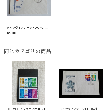
ドイツヴィンテージFDCベルリ
ンb
¥500
同じカテゴリの商品
DDR東ドイツ切手２枚●ライプ
ドイツヴィンテージFDC学生祭