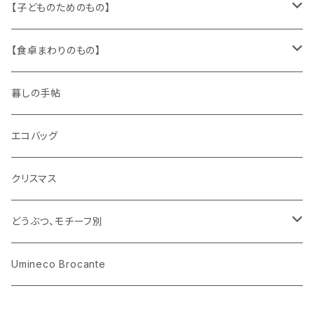
文房具
パズル、ゲーム
ガラス
トリム
キッチンクロス、ナプキン
【子どものためのもの】
キャラクター
木製品
古本、古雑誌、古えほん
プラスチック
ワッペン
ニット
身に着けるもの
【食卓まわりのもの】
ピノキオ
ミニチュア、ドールハウス
古レコード
紙
布地
ガラス
暮しの手帖
ARI社
花びん
古せっけん
陶磁器
エコバッグ
木のおもちゃ
小物入れ
カップアンドソーサー
ラッピングペーパー、壁紙
木製品
クリスマス
ハリネズミ
グラス
プレート
ホーロー
どうぶつ、モチーフ別
おままごと
花びん
メタル
くま、ベア
Umineco Brocante
小物入れ
お菓子の型
プラスチック
うさぎ