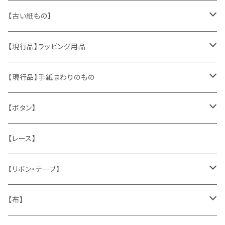
ヴィンテージアクセサリー
【古い紙もの】
おもちゃ、ぬいぐるみ
切手、FDC
【現行品】ラッピング用品
くま、テディベア
ヴィンテージファブリック
ポストカード、カレンダー
伝票、タグ、シール
【現行品】手紙まわりのもの
うさぎ
ハンドメイド製品
マッチラベル、食品ラベル
袋、ラッピングペーパー
封筒、ポストカード
【ボタン】
ねこ
お部屋に飾るもの
蔵書票、荷札、ビュバー、伝票
ひも、テープ
切手
木
【レース】
いぬ
メタル製品
シール、ステッカー、クロモス
スタンプ
貝
【リボン・テープ】
人形
缶、箱
陶磁器
袋、箱、ナプキン、コースター
文房具
メタル
チロルテープ・イニシャルテープ
【布】
ザントマン