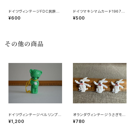
ドイツヴィンテージFDC民族衣
ドイツマキシマムカード1967ラ
装a●ゾルブ1971旧東DDR
イプチヒメッセ
¥600
¥500
その他の商品
ドイツヴィンテージベルリンプラ
オランダヴィンテージうさぎモチ
ベア緑176
ーフプラパーツ30個セットNo16
¥1,200
¥780
1