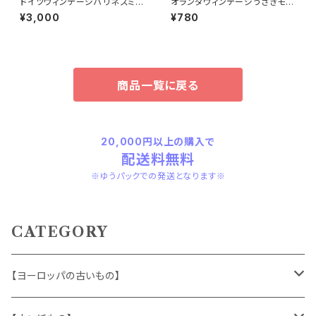
ドイツヴィンテージハリネズミの
オランダヴィンテージうさぎモチ
小皿b
ーフプラパーツ30個セットNo9
¥3,000
¥780
4
商品一覧に戻る
20,000円以上の購入で
配送料無料
※ゆうパックでの発送となります※
CATEGORY
【ヨーロッパの古いもの】