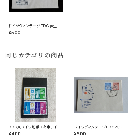
ドイツヴィンテージFDC学生祭
典b
¥500
同じカテゴリの商品
DDR東ドイツ切手２枚●ライプ
ドイツヴィンテージFDCベルリ
チヒメッセ
ンa
¥400
¥500