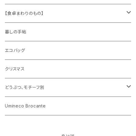
キャラクター
木製品
古本、古雑誌、古えほん
プラスチック
ワッペン
ニット
身に着けるもの
【食卓まわりのもの】
ピノキオ
ミニチュア、ドールハウス
古レコード
紙
布地
ガラス
暮しの手帖
ARI社
花びん
古せっけん
陶磁器
エコバッグ
木のおもちゃ
小物入れ
カップアンドソーサー
ラッピングペーパー、壁紙
木製品
クリスマス
ハリネズミ
グラス
プレート
ホーロー
どうぶつ、モチーフ別
おままごと
花びん
メタル
くま、ベア
Umineco Brocante
小物入れ
お菓子の型
プラスチック
うさぎ
© le16