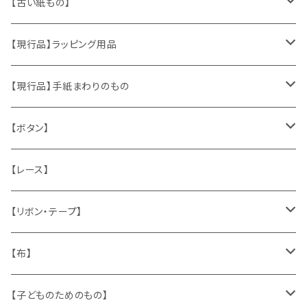
ヴィンテージアクセサリー
【古い紙もの】
おもちゃ、ぬいぐるみ
切手、FDC
【現行品】ラッピング用品
くま、テディベア
ヴィンテージファブリック
ポストカード、カレンダー
伝票、タグ、シール
【現行品】手紙まわりのもの
うさぎ
ハンドメイド製品
マッチラベル、食品ラベル
袋、ラッピングペーパー
封筒、ポストカード
【ボタン】
ねこ
お部屋に飾るもの
蔵書票、荷札、ビュバー、伝票
ひも、テープ
切手
木
【レース】
いぬ
メタル製品
シール、ステッカー、クロモス
スタンプ
貝
【リボン・テープ】
人形
缶、箱
陶磁器
袋、箱、ナプキン、コースター
文房具
メタル
チロルテープ・イニシャルテープ
【布】
ザントマン
文房具
パズル、ゲーム
ガラス
トリム
キッチンクロス、ナプキン
【子どものためのもの】