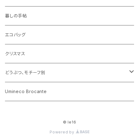
ピノキオ
ミニチュア、ドールハウス
古レコード
紙
布地
ガラス
暮しの手帖
ARI社
花びん
古せっけん
陶磁器
エコバッグ
木のおもちゃ
小物入れ
カップアンドソーサー
ラッピングペーパー、壁紙
木製品
クリスマス
ハリネズミ
グラス
プレート
ホーロー
どうぶつ、モチーフ別
おままごと
花びん
メタル
くま、ベア
Umineco Brocante
小物入れ
お菓子の型
プラスチック
うさぎ
© le16
調理器具
ピューター
ねこ、ネコ
Powered by