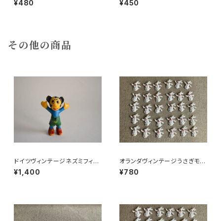
¥480
¥450
ーラ
その他の商品
ドイツヴィンテージネズミフィギ
オランダヴィンテージうさぎモチ
ュアa
ーフプラパーツ30個セットNo19
¥1,400
¥780
9