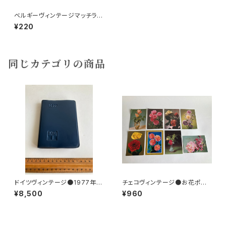
ベルギーヴィンテージマッチラベ
ル10枚組8
¥220
同じカテゴリの商品
ドイツヴィンテージ●1977年ポ
チェコヴィンテージ●お花ポスト
ケットカレンダーKDT手帳未使
カード8枚組
¥8,500
¥960
用DDR