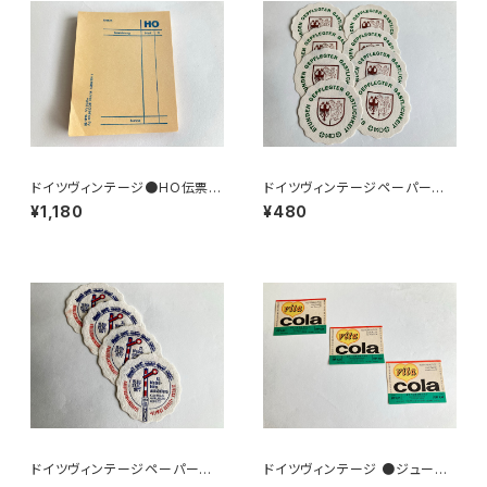
ドイツヴィンテージ●HO伝票9
ドイツヴィンテージペーパーコ
0枚
ースター8枚組●HO
¥1,180
¥480
ドイツヴィンテージペーパーコ
ドイツヴィンテージ ●ジュース
ースター鉄道4枚組
ラベル3枚組●vitacolaビタコ