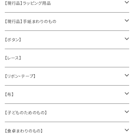
おもちゃ、ぬいぐるみ
切手、FDC
【現行品】ラッピング用品
くま、テディベア
ヴィンテージファブリック
ポストカード、カレンダー
伝票、タグ、シール
【現行品】手紙まわりのもの
うさぎ
ハンドメイド製品
マッチラベル、食品ラベル
袋、ラッピングペーパー
封筒、ポストカード
【ボタン】
ねこ
お部屋に飾るもの
蔵書票、荷札、ビュバー、伝票
ひも、テープ
切手
木
【レース】
いぬ
メタル製品
シール、ステッカー、クロモス
スタンプ
貝
【リボン・テープ】
人形
缶、箱
陶磁器
袋、箱、ナプキン、コースター
文房具
メタル
チロルテープ・イニシャルテープ
【布】
ザントマン
文房具
パズル、ゲーム
ガラス
トリム
キッチンクロス、ナプキン
【子どものためのもの】
キャラクター
木製品
古本、古雑誌、古えほん
プラスチック
ワッペン
ニット
身に着けるもの
【食卓まわりのもの】