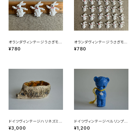
オランダヴィンテージうさぎモチ
オランダヴィンテージうさぎモチ
ーフプラパーツ30個セットNo3
ーフプラパーツ30個セットNo16
¥780
¥780
7
2
ドイツヴィンテージハリネズミの
ドイツヴィンテージベルリンプラ
小皿b
ベア青215
¥3,000
¥1,200