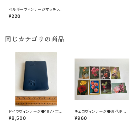
ベルギーヴィンテージマッチラベ
ル10枚組15
¥220
同じカテゴリの商品
ドイツヴィンテージ●1977年ポ
チェコヴィンテージ●お花ポスト
ケットカレンダーKDT手帳未使
カード8枚組
¥8,500
¥960
用DDR