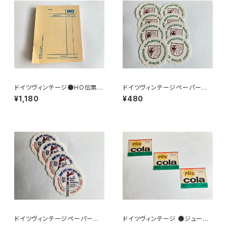
ドイツヴィンテージ●HO伝票9
ドイツヴィンテージペーパーコ
0枚
ースター8枚組●HO
¥1,180
¥480
ドイツヴィンテージペーパーコ
ドイツヴィンテージ ●ジュース
ースター鉄道4枚組
ラベル3枚組●vitacolaビタコ