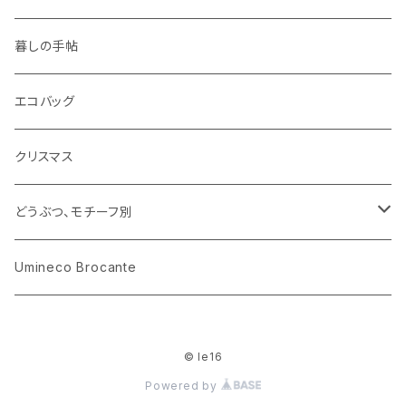
ピノキオ
ミニチュア、ドールハウス
古レコード
紙
布地
ガラス
暮しの手帖
ARI社
花びん
古せっけん
陶磁器
エコバッグ
木のおもちゃ
小物入れ
カップアンドソーサー
ラッピングペーパー、壁紙
木製品
クリスマス
ハリネズミ
グラス
プレート
ホーロー
どうぶつ、モチーフ別
おままごと
花びん
メタル
くま、ベア
Umineco Brocante
小物入れ
お菓子の型
プラスチック
うさぎ
© le16
調理器具
ピューター
ねこ、ネコ
Powered by