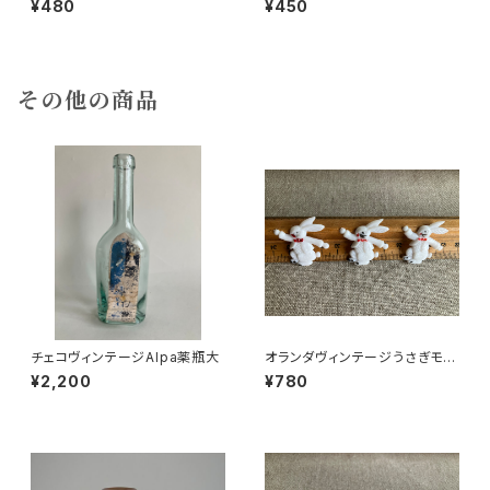
¥480
¥450
ーラ
その他の商品
チェコヴィンテージAlpa薬瓶大
オランダヴィンテージうさぎモチ
ーフプラパーツ30個セットｄ
¥2,200
¥780