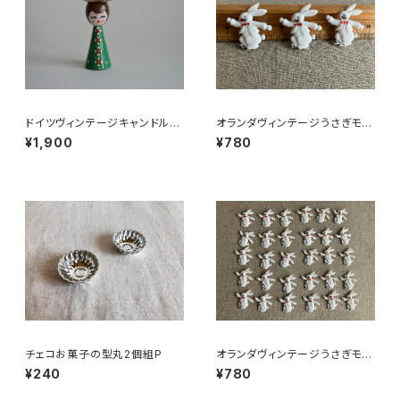
ドイツヴィンテージキャンドルホ
オランダヴィンテージうさぎモチ
ルダー緑
ーフプラパーツ30個セットNo3
¥1,900
¥780
7
チェコお菓子の型丸2個組P
オランダヴィンテージうさぎモチ
ーフプラパーツ30個セットNo19
¥240
¥780
9