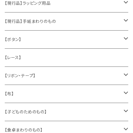
おもちゃ、ぬいぐるみ
切手、FDC
【現行品】ラッピング用品
くま、テディベア
ヴィンテージファブリック
ポストカード、カレンダー
伝票、タグ、シール
【現行品】手紙まわりのもの
うさぎ
ハンドメイド製品
マッチラベル、食品ラベル
袋、ラッピングペーパー
封筒、ポストカード
【ボタン】
ねこ
お部屋に飾るもの
蔵書票、荷札、ビュバー、伝票
ひも、テープ
切手
木
【レース】
いぬ
メタル製品
シール、ステッカー、クロモス
スタンプ
貝
【リボン・テープ】
人形
缶、箱
陶磁器
袋、箱、ナプキン、コースター
文房具
メタル
チロルテープ・イニシャルテープ
【布】
ザントマン
文房具
パズル、ゲーム
ガラス
トリム
キッチンクロス、ナプキン
【子どものためのもの】
キャラクター
木製品
古本、古雑誌、古えほん
プラスチック
ワッペン
ニット
身に着けるもの
【食卓まわりのもの】