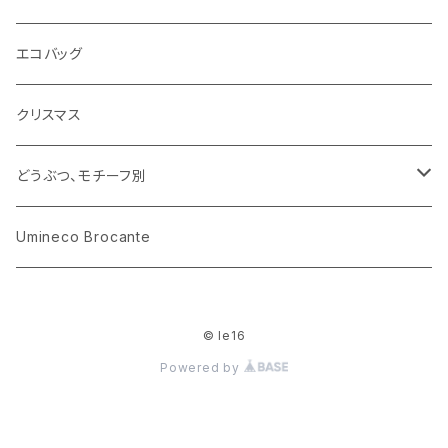
ARI社
花びん
古せっけん
陶磁器
エコバッグ
木のおもちゃ
小物入れ
カップアンドソーサー
ラッピングペーパー、壁紙
木製品
クリスマス
ハリネズミ
グラス
プレート
ホーロー
どうぶつ、モチーフ別
おままごと
花びん
メタル
くま、ベア
Umineco Brocante
小物入れ
お菓子の型
プラスチック
うさぎ
© le16
調理器具
ピューター
ねこ、ネコ
Powered by
イヌ、いぬ