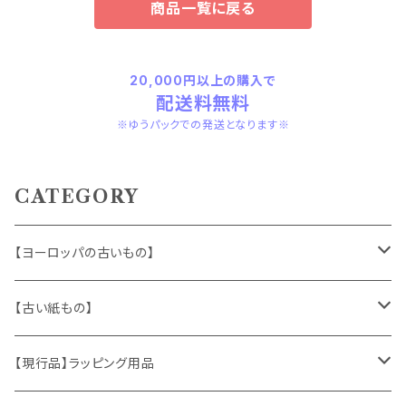
商品一覧に戻る
20,000円以上の購入で
配送料無料
※ゆうパックでの発送となります※
CATEGORY
【ヨーロッパの古いもの】
ヴィンテージアクセサリー
【古い紙もの】
おもちゃ、ぬいぐるみ
切手、FDC
【現行品】ラッピング用品