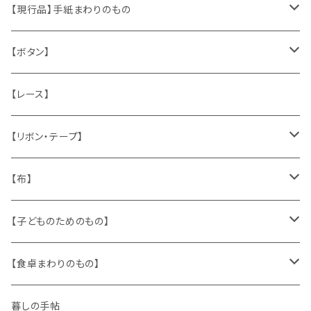
くま、テディベア
ヴィンテージファブリック
ポストカード、カレンダー
伝票、タグ、シール
【現行品】手紙まわりのもの
うさぎ
ハンドメイド製品
マッチラベル、食品ラベル
袋、ラッピングペーパー
封筒、ポストカード
【ボタン】
ねこ
お部屋に飾るもの
蔵書票、荷札、ビュバー、伝票
ひも、テープ
切手
木
【レース】
いぬ
メタル製品
シール、ステッカー、クロモス
スタンプ
貝
【リボン・テープ】
人形
缶、箱
陶磁器
袋、箱、ナプキン、コースター
文房具
メタル
チロルテープ・イニシャルテープ
【布】
ザントマン
文房具
パズル、ゲーム
ガラス
トリム
キッチンクロス、ナプキン
【子どものためのもの】
キャラクター
木製品
古本、古雑誌、古えほん
プラスチック
ワッペン
ニット
身に着けるもの
【食卓まわりのもの】
ピノキオ
ミニチュア、ドールハウス
古レコード
紙
布地
ガラス
暮しの手帖