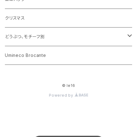
木のおもちゃ
小物入れ
カップアンドソーサー
ラッピングペーパー、壁紙
木製品
クリスマス
ハリネズミ
グラス
プレート
ホーロー
どうぶつ、モチーフ別
おままごと
花びん
メタル
くま、ベア
Umineco Brocante
小物入れ
お菓子の型
プラスチック
うさぎ
© le16
調理器具
ピューター
ねこ、ネコ
Powered by
イヌ、いぬ
ことり、にわとり