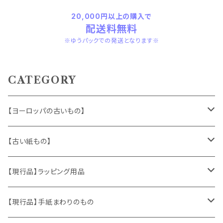
20,000円以上の購入で
配送料無料
※ゆうパックでの発送となります※
CATEGORY
【ヨーロッパの古いもの】
ヴィンテージアクセサリー
【古い紙もの】
おもちゃ、ぬいぐるみ
切手、FDC
【現行品】ラッピング用品
くま、テディベア
ヴィンテージファブリック
ポストカード、カレンダー
伝票、タグ、シール
【現行品】手紙まわりのもの