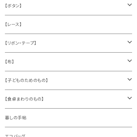
うさぎ
ハンドメイド製品
マッチラベル、食品ラベル
袋、ラッピングペーパー
封筒、ポストカード
【ボタン】
ねこ
お部屋に飾るもの
蔵書票、荷札、ビュバー、伝票
ひも、テープ
切手
木
【レース】
いぬ
メタル製品
シール、ステッカー、クロモス
スタンプ
貝
【リボン・テープ】
人形
缶、箱
陶磁器
袋、箱、ナプキン、コースター
文房具
メタル
チロルテープ・イニシャルテープ
【布】
ザントマン
文房具
パズル、ゲーム
ガラス
トリム
キッチンクロス、ナプキン
【子どものためのもの】
キャラクター
木製品
古本、古雑誌、古えほん
プラスチック
ワッペン
ニット
身に着けるもの
【食卓まわりのもの】
ピノキオ
ミニチュア、ドールハウス
古レコード
紙
布地
ガラス
暮しの手帖
ARI社
花びん
古せっけん
陶磁器
エコバッグ