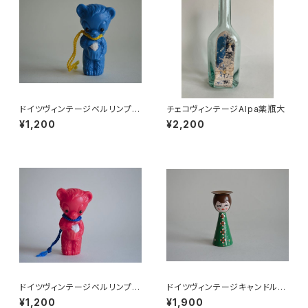
ドイツヴィンテージベルリンプラ
チェコヴィンテージAlpa薬瓶大
ベア青204
¥1,200
¥2,200
ドイツヴィンテージベルリンプラ
ドイツヴィンテージキャンドルホ
ベア赤C2
ルダー緑
¥1,200
¥1,900