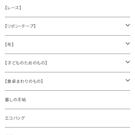
ねこ
お部屋に飾るもの
蔵書票、荷札、ビュバー、伝票
ひも、テープ
切手
木
【レース】
いぬ
メタル製品
シール、ステッカー、クロモス
スタンプ
貝
【リボン・テープ】
人形
缶、箱
陶磁器
袋、箱、ナプキン、コースター
文房具
メタル
チロルテープ・イニシャルテープ
【布】
ザントマン
文房具
パズル、ゲーム
ガラス
トリム
キッチンクロス、ナプキン
【子どものためのもの】
キャラクター
木製品
古本、古雑誌、古えほん
プラスチック
ワッペン
ニット
身に着けるもの
【食卓まわりのもの】
ピノキオ
ミニチュア、ドールハウス
古レコード
紙
布地
ガラス
暮しの手帖
ARI社
花びん
古せっけん
陶磁器
エコバッグ
木のおもちゃ
小物入れ