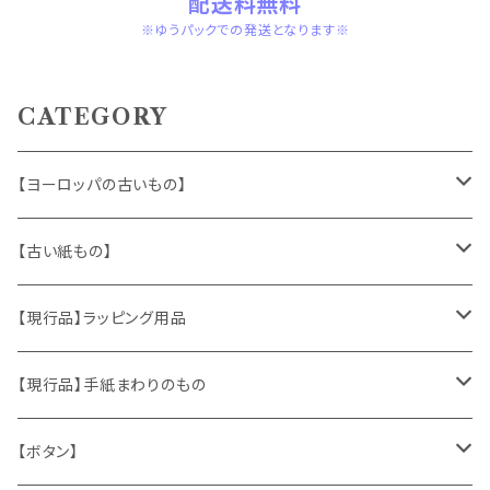
配送料無料
※ゆうパックでの発送となります※
CATEGORY
【ヨーロッパの古いもの】
ヴィンテージアクセサリー
【古い紙もの】
おもちゃ、ぬいぐるみ
切手、FDC
【現行品】ラッピング用品
くま、テディベア
ヴィンテージファブリック
ポストカード、カレンダー
伝票、タグ、シール
【現行品】手紙まわりのもの
うさぎ
ハンドメイド製品
マッチラベル、食品ラベル
袋、ラッピングペーパー
封筒、ポストカード
【ボタン】