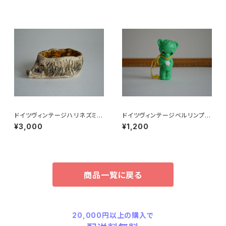
ドイツヴィンテージハリネズミの
ドイツヴィンテージベルリンプラ
小皿b
ベア緑176
¥3,000
¥1,200
商品一覧に戻る
20,000円以上の購入で