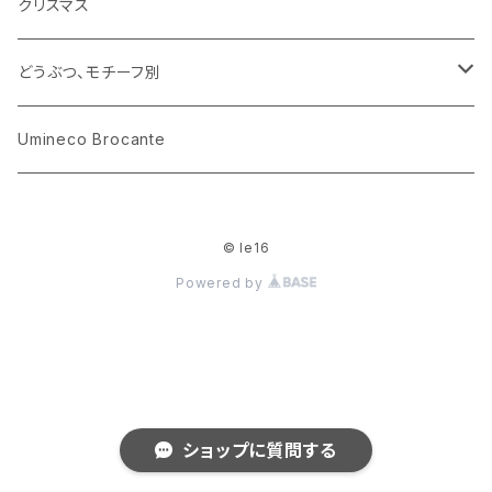
カップアンドソーサー
ラッピングペーパー、壁紙
木製品
クリスマス
ハリネズミ
グラス
プレート
ホーロー
どうぶつ、モチーフ別
おままごと
花びん
メタル
くま、ベア
Umineco Brocante
小物入れ
お菓子の型
プラスチック
うさぎ
© le16
調理器具
ピューター
ねこ、ネコ
Powered by
イヌ、いぬ
ことり、にわとり
ショップに質問する
ハリネズミ