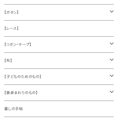
うさぎ
ハンドメイド製品
マッチラベル、食品ラベル
袋、ラッピングペーパー
封筒、ポストカード
【ボタン】
ねこ
お部屋に飾るもの
蔵書票、荷札、ビュバー、伝票
ひも、テープ
切手
木
【レース】
いぬ
メタル製品
シール、ステッカー、クロモス
スタンプ
貝
【リボン・テープ】
人形
缶、箱
陶磁器
袋、箱、ナプキン、コースター
文房具
メタル
チロルテープ・イニシャルテープ
【布】
ザントマン
文房具
パズル、ゲーム
ガラス
トリム
キッチンクロス、ナプキン
【子どものためのもの】
キャラクター
木製品
古本、古雑誌、古えほん
プラスチック
ワッペン
ニット
身に着けるもの
【食卓まわりのもの】
ピノキオ
ミニチュア、ドールハウス
古レコード
紙
布地
ガラス
暮しの手帖
ARI社