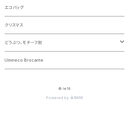
花びん
古せっけん
陶磁器
エコバッグ
木のおもちゃ
小物入れ
カップアンドソーサー
ラッピングペーパー、壁紙
木製品
クリスマス
ハリネズミ
グラス
プレート
ホーロー
どうぶつ、モチーフ別
おままごと
花びん
メタル
くま、ベア
Umineco Brocante
小物入れ
お菓子の型
プラスチック
うさぎ
© le16
調理器具
ピューター
ねこ、ネコ
Powered by
イヌ、いぬ