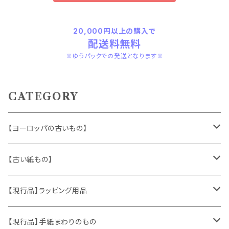
20,000円以上の購入で
配送料無料
※ゆうパックでの発送となります※
CATEGORY
【ヨーロッパの古いもの】
ヴィンテージアクセサリー
【古い紙もの】
おもちゃ、ぬいぐるみ
切手、FDC
【現行品】ラッピング用品
くま、テディベア
ヴィンテージファブリック
ポストカード、カレンダー
伝票、タグ、シール
【現行品】手紙まわりのもの