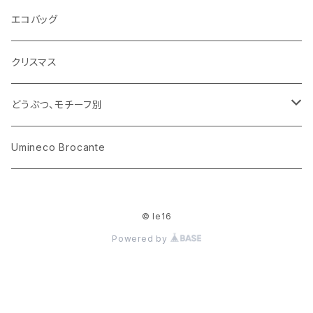
花びん
古せっけん
陶磁器
エコバッグ
木のおもちゃ
小物入れ
カップアンドソーサー
ラッピングペーパー、壁紙
木製品
クリスマス
ハリネズミ
グラス
プレート
ホーロー
どうぶつ、モチーフ別
おままごと
花びん
メタル
くま、ベア
Umineco Brocante
小物入れ
お菓子の型
プラスチック
うさぎ
© le16
調理器具
ピューター
ねこ、ネコ
Powered by
イヌ、いぬ