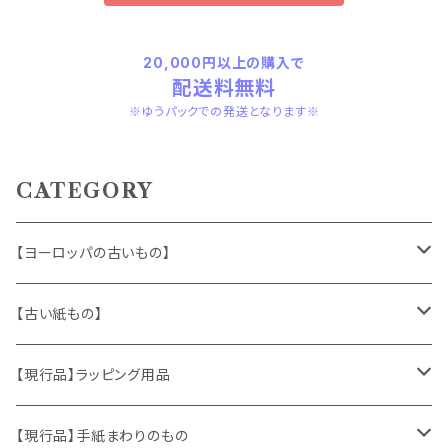
20,000円以上の購入で
配送料無料
※ゆうパックでの発送となります※
CATEGORY
【ヨーロッパの古いもの】
ヴィンテージアクセサリー
【古い紙もの】
おもちゃ、ぬいぐるみ
切手、FDC
【現行品】ラッピング用品
くま、テディベア
ヴィンテージファブリック
ポストカード、カレンダー
伝票、タグ、シール
【現行品】手紙まわりのもの