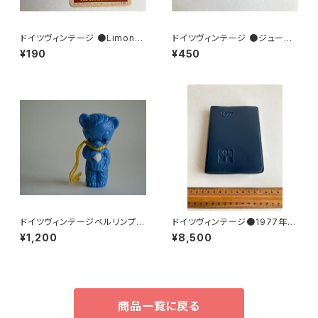
ドイツヴィンテージ ●Limona
ドイツヴィンテージ ●ジュース
deラベル２枚組●
ラベル3枚組●vitacolaビタコ
¥190
¥450
ーラ
ドイツヴィンテージベルリンプラ
ドイツヴィンテージ●1977年ポ
ベア青204
ケットカレンダーKDT手帳未使
¥1,200
¥8,500
用DDR
商品一覧に戻る