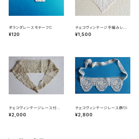
オランダレースモチーフC
チェコヴィンテージ手編みレー
スバラ柄三角
¥120
¥1,500
チェコヴィンテージレース付け
チェコヴィンテージレース飾りl
襟c
¥2,000
¥2,800