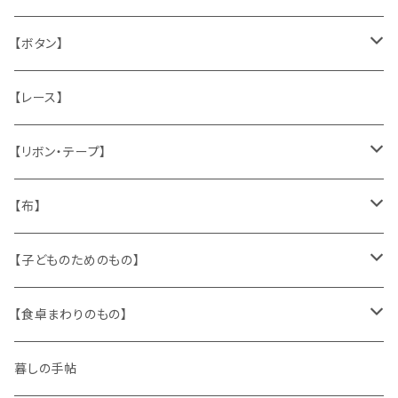
うさぎ
ハンドメイド製品
マッチラベル、食品ラベル
袋、ラッピングペーパー
封筒、ポストカード
【ボタン】
ねこ
お部屋に飾るもの
蔵書票、荷札、ビュバー、伝票
ひも、テープ
切手
木
【レース】
いぬ
メタル製品
シール、ステッカー、クロモス
スタンプ
貝
【リボン・テープ】
人形
缶、箱
陶磁器
袋、箱、ナプキン、コースター
文房具
メタル
チロルテープ・イニシャルテープ
【布】
ザントマン
文房具
パズル、ゲーム
ガラス
トリム
キッチンクロス、ナプキン
【子どものためのもの】
キャラクター
木製品
古本、古雑誌、古えほん
プラスチック
ワッペン
ニット
身に着けるもの
【食卓まわりのもの】
ピノキオ
ミニチュア、ドールハウス
古レコード
紙
布地
ガラス
暮しの手帖
ARI社