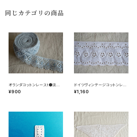
同じカテゴリの商品
オランダコットンレースt●淡ブ
ドイツヴィンテージコットンレー
ルー
スR●小花柄
¥900
¥1,160