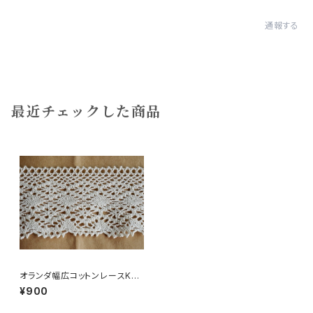
通報する
最近チェックした商品
オランダ幅広コットンレースKオ
フ白1m
¥900