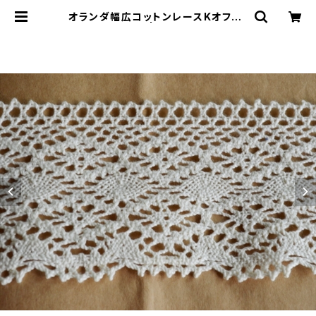
オランダ幅広コットンレースKオフ白1
m | le16