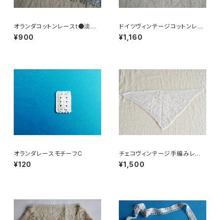
オランダコットンレースt●淡ブ
ドイツヴィンテージコットンレー
ルー
スR●小花柄
¥900
¥1,160
オランダレースモチーフC
チェコヴィンテージ手編みレー
スバラ柄三角
¥120
¥1,500