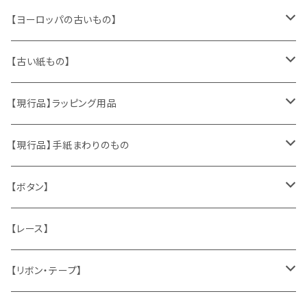
【ヨーロッパの古いもの】
ヴィンテージアクセサリー
【古い紙もの】
おもちゃ、ぬいぐるみ
切手、FDC
【現行品】ラッピング用品
くま、テディベア
ヴィンテージファブリック
ポストカード、カレンダー
伝票、タグ、シール
【現行品】手紙まわりのもの
うさぎ
ハンドメイド製品
マッチラベル、食品ラベル
袋、ラッピングペーパー
封筒、ポストカード
【ボタン】
ねこ
お部屋に飾るもの
蔵書票、荷札、ビュバー、伝票
ひも、テープ
切手
木
【レース】
いぬ
メタル製品
シール、ステッカー、クロモス
スタンプ
貝
【リボン・テープ】
人形