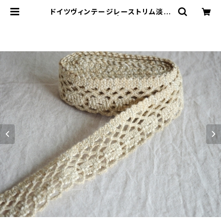
ドイツヴィンテージレーストリム淡ベ
ージュ1m | le16