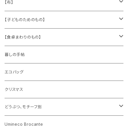
缶、箱
陶磁器
袋、箱、ナプキン、コースター
文房具
メタル
チロルテープ・イニシャルテープ
【布】
ザントマン
文房具
パズル、ゲーム
ガラス
トリム
キッチンクロス、ナプキン
【子どものためのもの】
キャラクター
木製品
古本、古雑誌、古えほん
プラスチック
ワッペン
ニット
身に着けるもの
【食卓まわりのもの】
ピノキオ
ミニチュア、ドールハウス
古レコード
紙
布地
ガラス
暮しの手帖
ARI社
花びん
古せっけん
陶磁器
エコバッグ
木のおもちゃ
小物入れ
カップアンドソーサー
ラッピングペーパー、壁紙
木製品
クリスマス
ハリネズミ
グラス
プレート
ホーロー
どうぶつ、モチーフ別
おままごと
花びん
メタル
くま、ベア
Umineco Brocante