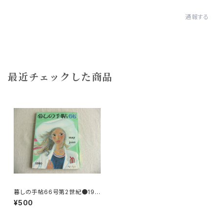
通報する
最近チェックした商品
暮しの手帖66号第2世紀●197
8
¥500