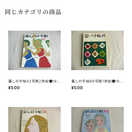
同じカテゴリの商品
暮しの手帖42号第2世紀●197
暮しの手帖89号第1世紀●196
6
7
¥500
¥500