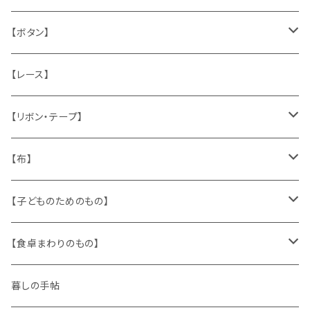
うさぎ
ハンドメイド製品
マッチラベル、食品ラベル
袋、ラッピングペーパー
封筒、ポストカード
【ボタン】
ねこ
お部屋に飾るもの
蔵書票、荷札、ビュバー、伝票
ひも、テープ
切手
木
【レース】
いぬ
メタル製品
シール、ステッカー、クロモス
スタンプ
貝
【リボン・テープ】
人形
缶、箱
陶磁器
袋、箱、ナプキン、コースター
文房具
メタル
チロルテープ・イニシャルテープ
【布】
ザントマン
文房具
パズル、ゲーム
ガラス
トリム
キッチンクロス、ナプキン
【子どものためのもの】
キャラクター
木製品
古本、古雑誌、古えほん
プラスチック
ワッペン
ニット
身に着けるもの
【食卓まわりのもの】
ピノキオ
ミニチュア、ドールハウス
古レコード
紙
布地
ガラス
暮しの手帖
ARI社