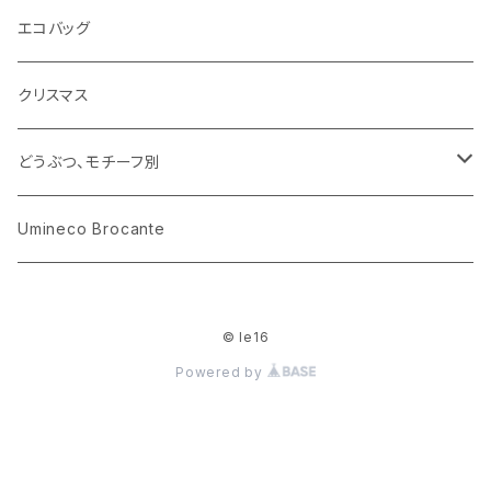
花びん
古せっけん
陶磁器
エコバッグ
木のおもちゃ
小物入れ
カップアンドソーサー
ラッピングペーパー、壁紙
木製品
クリスマス
ハリネズミ
グラス
プレート
ホーロー
どうぶつ、モチーフ別
おままごと
花びん
メタル
くま、ベア
Umineco Brocante
小物入れ
お菓子の型
プラスチック
うさぎ
© le16
調理器具
ピューター
ねこ、ネコ
Powered by
イヌ、いぬ