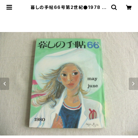
暮しの手帖66号第2世紀●1978 | l
e16