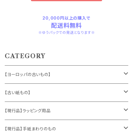
20,000円以上の購入で
配送料無料
※ゆうパックでの発送となります※
CATEGORY
【ヨーロッパの古いもの】
ヴィンテージアクセサリー
【古い紙もの】
おもちゃ、ぬいぐるみ
切手、FDC
【現行品】ラッピング用品
くま、テディベア
ヴィンテージファブリック
ポストカード、カレンダー
伝票、タグ、シール
【現行品】手紙まわりのもの