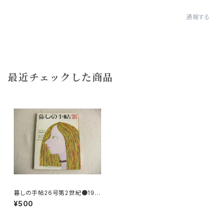
通報する
最近チェックした商品
暮しの手帖26号第2世紀●197
3
¥500