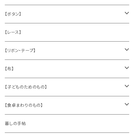
うさぎ
ハンドメイド製品
マッチラベル、食品ラベル
袋、ラッピングペーパー
封筒、ポストカード
【ボタン】
ねこ
お部屋に飾るもの
蔵書票、荷札、ビュバー、伝票
ひも、テープ
切手
木
【レース】
いぬ
メタル製品
シール、ステッカー、クロモス
スタンプ
貝
【リボン・テープ】
人形
缶、箱
陶磁器
袋、箱、ナプキン、コースター
文房具
メタル
チロルテープ・イニシャルテープ
【布】
ザントマン
文房具
パズル、ゲーム
ガラス
トリム
キッチンクロス、ナプキン
【子どものためのもの】
キャラクター
木製品
古本、古雑誌、古えほん
プラスチック
ワッペン
ニット
身に着けるもの
【食卓まわりのもの】
ピノキオ
ミニチュア、ドールハウス
古レコード
紙
布地
ガラス
暮しの手帖
ARI社