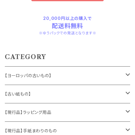
20,000円以上の購入で
配送料無料
※ゆうパックでの発送となります※
CATEGORY
【ヨーロッパの古いもの】
ヴィンテージアクセサリー
【古い紙もの】
おもちゃ、ぬいぐるみ
切手、FDC
【現行品】ラッピング用品
くま、テディベア
ヴィンテージファブリック
ポストカード、カレンダー
伝票、タグ、シール
【現行品】手紙まわりのもの