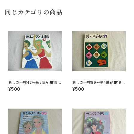
同じカテゴリの商品
暮しの手帖42号第2世紀●197
暮しの手帖89号第1世紀●196
6
7
¥500
¥500