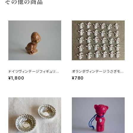
その他の商品
ドイツヴィンテージフィギュリン
オランダヴィンテージうさぎモチ
ことり
ーフプラパーツ30個セットNo15
¥1,800
¥780
1