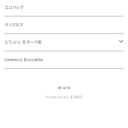
花びん
古せっけん
陶磁器
エコバッグ
木のおもちゃ
小物入れ
カップアンドソーサー
ラッピングペーパー、壁紙
木製品
クリスマス
ハリネズミ
グラス
プレート
ホーロー
どうぶつ、モチーフ別
おままごと
花びん
メタル
くま、ベア
Umineco Brocante
小物入れ
お菓子の型
プラスチック
うさぎ
© le16
調理器具
ピューター
ねこ、ネコ
Powered by
イヌ、いぬ