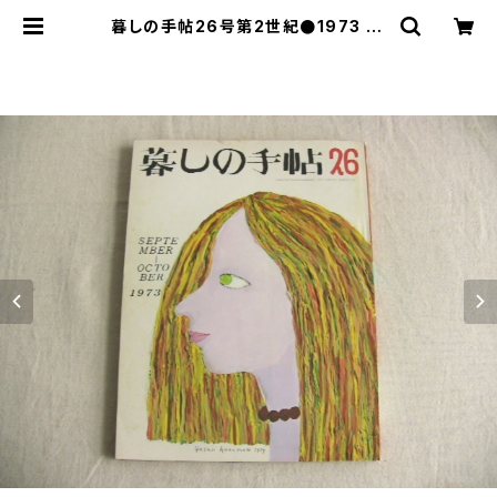
暮しの手帖26号第2世紀●1973 | l
e16