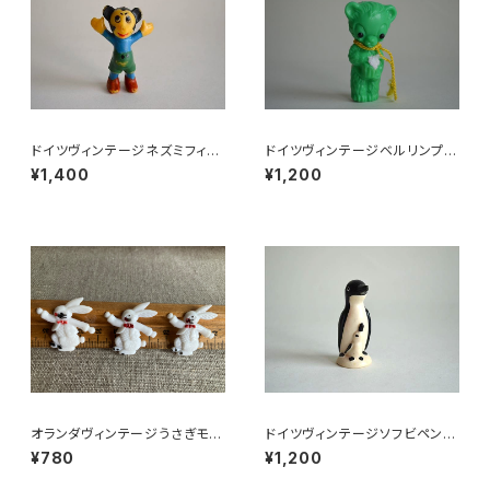
ドイツヴィンテージネズミフィギ
ドイツヴィンテージベルリンプラ
ュアa
ベア緑112
¥1,400
¥1,200
オランダヴィンテージうさぎモチ
ドイツヴィンテージソフビペンギ
ーフプラパーツ30個セットNo16
ンの親子
¥780
¥1,200
1