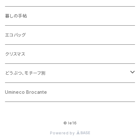
ピノキオ
ミニチュア、ドールハウス
古レコード
紙
布地
ガラス
暮しの手帖
ARI社
花びん
古せっけん
陶磁器
エコバッグ
木のおもちゃ
小物入れ
カップアンドソーサー
ラッピングペーパー、壁紙
木製品
クリスマス
ハリネズミ
グラス
プレート
ホーロー
どうぶつ、モチーフ別
おままごと
花びん
メタル
くま、ベア
Umineco Brocante
小物入れ
お菓子の型
プラスチック
うさぎ
© le16
調理器具
ピューター
ねこ、ネコ
Powered by