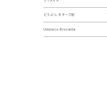
クリスマス
ハリネズミ
グラス
プレート
ホーロー
どうぶつ、モチーフ別
おままごと
花びん
メタル
くま、ベア
Umineco Brocante
小物入れ
お菓子の型
プラスチック
うさぎ
調理器具
ピューター
ねこ、ネコ
イヌ、いぬ
ことり、にわとり
ハリネズミ