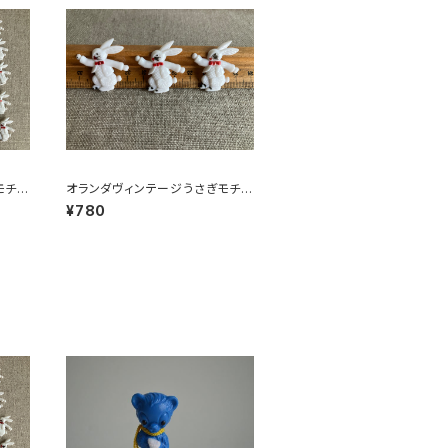
モチー
オランダヴィンテージうさぎモチー
フプラパーツ30個セットNo6
¥780