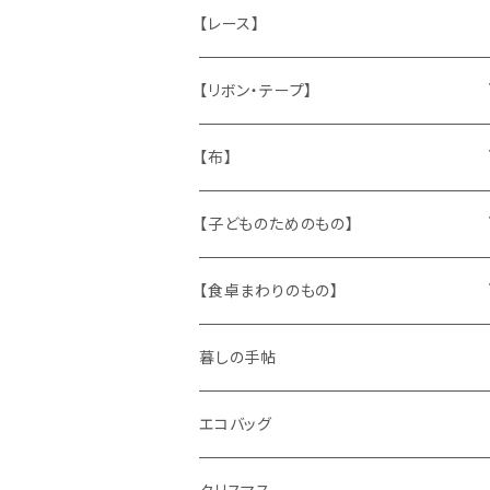
ねこ
お部屋に飾るもの
蔵書票、荷札、ビュバー、伝票
ひも、テープ
切手
木
【レース】
いぬ
メタル製品
シール、ステッカー、クロモス
スタンプ
貝
【リボン・テープ】
人形
缶、箱
陶磁器
袋、箱、ナプキン、コースター
文房具
メタル
チロルテープ・イニシャルテープ
【布】
ザントマン
文房具
パズル、ゲーム
ガラス
トリム
キッチンクロス、ナプキン
【子どものためのもの】
キャラクター
木製品
古本、古雑誌、古えほん
プラスチック
ワッペン
ニット
身に着けるもの
【食卓まわりのもの】
ピノキオ
ミニチュア、ドールハウス
古レコード
紙
布地
ガラス
暮しの手帖
ARI社
花びん
古せっけん
陶磁器
エコバッグ
木のおもちゃ
小物入れ
カップアンドソーサー
ラッピングペーパー、壁紙
木製品