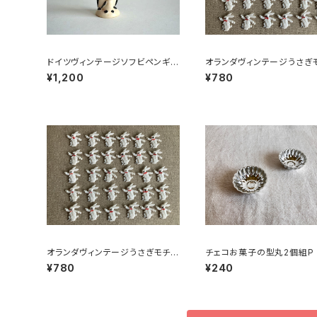
ドイツヴィンテージソフビペンギン
オランダヴィンテージうさぎ
の親子
フプラパーツ30個セットNo4
¥1,200
¥780
オランダヴィンテージうさぎモチー
チェコお菓子の型丸2個組P
フプラパーツ30個セットNo186
¥780
¥240