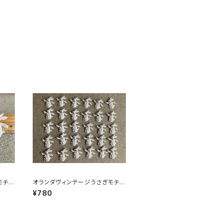
モチー
オランダヴィンテージうさぎモチー
7
フプラパーツ30個セットNo151
¥780