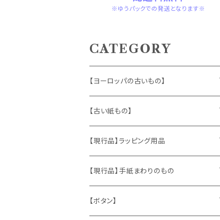
※ゆうパックでの発送となります※
CATEGORY
【ヨーロッパの古いもの】
ヴィンテージアクセサリー
【古い紙もの】
おもちゃ、ぬいぐるみ
切手、FDC
【現行品】ラッピング用品
くま、テディベア
ヴィンテージファブリック
ポストカード、カレンダー
伝票、タグ、シール
【現行品】手紙まわりのもの
うさぎ
ハンドメイド製品
マッチラベル、食品ラベル
袋、ラッピングペーパー
封筒、ポストカード
【ボタン】