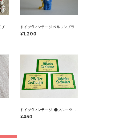
モチー
ドイツヴィンテージベルリンプラベ
3
ア青76
¥1,200
ドイツヴィンテージ ●フルーツワ
インラベル3枚組●
¥450