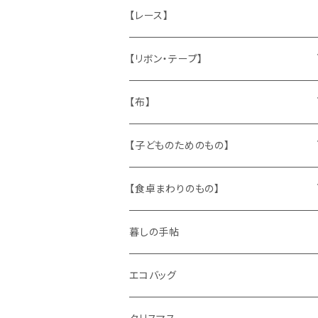
ねこ
お部屋に飾るもの
蔵書票、荷札、ビュバー、伝票
ひも、テープ
切手
木
【レース】
いぬ
メタル製品
シール、ステッカー、クロモス
スタンプ
貝
【リボン・テープ】
人形
缶、箱
陶磁器
袋、箱、ナプキン、コースター
文房具
メタル
チロルテープ・イニシャルテープ
【布】
ザントマン
文房具
パズル、ゲーム
ガラス
トリム
キッチンクロス、ナプキン
【子どものためのもの】
キャラクター
木製品
古本、古雑誌、古えほん
プラスチック
ワッペン
ニット
身に着けるもの
【食卓まわりのもの】
ピノキオ
ミニチュア、ドールハウス
古レコード
紙
布地
ガラス
暮しの手帖
ARI社
花びん
古せっけん
陶磁器
エコバッグ
木のおもちゃ
小物入れ
カップアンドソーサー
ラッピングペーパー、壁紙
木製品