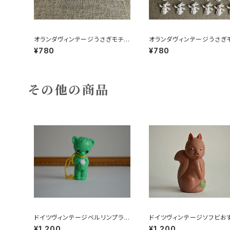
オランダヴィンテージうさぎモチー
オランダヴィンテージうさぎ
フプラパーツ30個セットa5
フプラパーツ30個セットc9
¥780
¥780
その他の商品
ドイツヴィンテージベルリンプラベ
ドイツヴィンテージソフビお
ア緑176
ネコ？B7
¥1,200
¥1,200