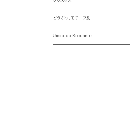
クリスマス
ハリネズミ
グラス
プレート
ホーロー
どうぶつ、モチーフ別
おままごと
花びん
メタル
くま、ベア
Umineco Brocante
小物入れ
お菓子の型
プラスチック
うさぎ
調理器具
ピューター
ねこ、ネコ
イヌ、いぬ
ことり、にわとり
ハリネズミ