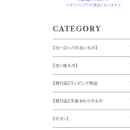
※ゆうパックでの発送となります※
CATEGORY
【ヨーロッパの古いもの】
ヴィンテージアクセサリー
【古い紙もの】
おもちゃ、ぬいぐるみ
切手、FDC
【現行品】ラッピング用品
くま、テディベア
ヴィンテージファブリック
ポストカード、カレンダー
伝票、タグ、シール
【現行品】手紙まわりのもの
うさぎ
ハンドメイド製品
マッチラベル、食品ラベル
袋、ラッピングペーパー
封筒、ポストカード
【ボタン】