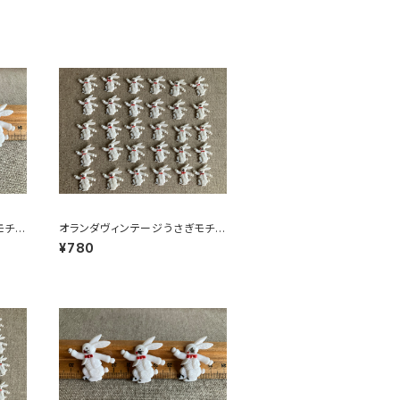
モチー
オランダヴィンテージうさぎモチー
7
フプラパーツ30個セットNo151
¥780