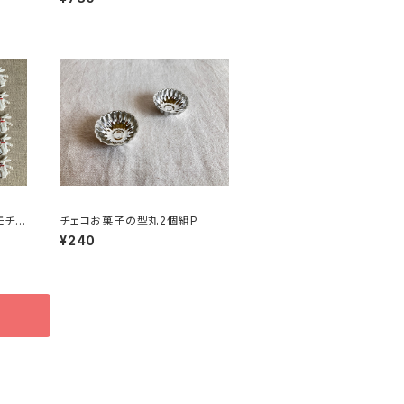
モチー
チェコお菓子の型丸2個組P
51
¥240