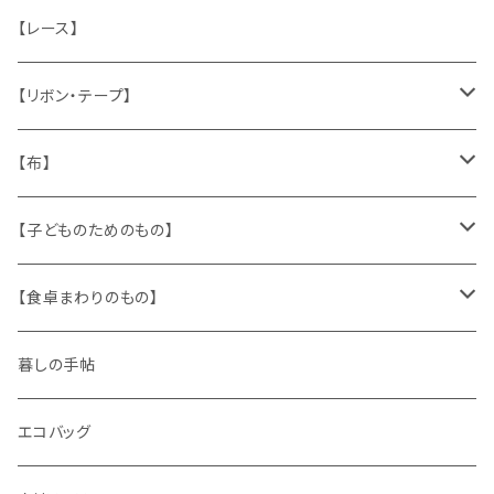
ねこ
お部屋に飾るもの
蔵書票、荷札、ビュバー、伝票
ひも、テープ
切手
木
【レース】
いぬ
メタル製品
シール、ステッカー、クロモス
スタンプ
貝
【リボン・テープ】
人形
缶、箱
陶磁器
袋、箱、ナプキン、コースター
文房具
メタル
チロルテープ・イニシャルテープ
【布】
ザントマン
文房具
パズル、ゲーム
ガラス
トリム
キッチンクロス、ナプキン
【子どものためのもの】
キャラクター
木製品
古本、古雑誌、古えほん
プラスチック
ワッペン
ニット
身に着けるもの
【食卓まわりのもの】
ピノキオ
ミニチュア、ドールハウス
古レコード
紙
布地
ガラス
暮しの手帖
ARI社
花びん
古せっけん
陶磁器
エコバッグ
木のおもちゃ
小物入れ