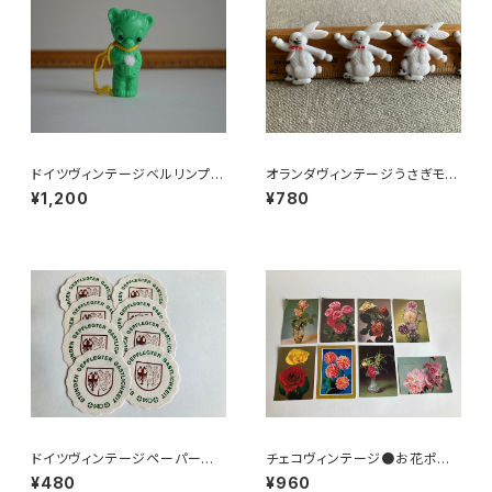
ドイツヴィンテージベルリンプラ
オランダヴィンテージうさぎモチ
ベア緑176
ーフプラパーツ30個セットb6
¥1,200
¥780
ドイツヴィンテージペーパーコ
チェコヴィンテージ●お花ポスト
ースター8枚組●HO
カード8枚組
¥480
¥960