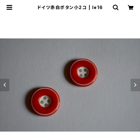
ドイツ赤白ボタン小2コ | le16