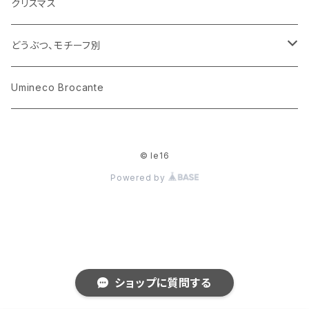
カップアンドソーサー
ラッピングペーパー、壁紙
木製品
クリスマス
ハリネズミ
グラス
プレート
ホーロー
どうぶつ、モチーフ別
おままごと
花びん
メタル
くま、ベア
Umineco Brocante
小物入れ
お菓子の型
プラスチック
うさぎ
© le16
調理器具
ピューター
ねこ、ネコ
Powered by
イヌ、いぬ
ことり、にわとり
ショップに質問する
ハリネズミ