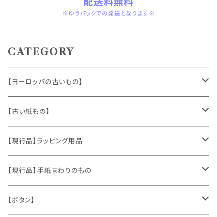
配送料無料
※ゆうパックでの発送となります※
CATEGORY
【ヨーロッパの古いもの】
ヴィンテージアクセサリー
【古い紙もの】
おもちゃ、ぬいぐるみ
切手、FDC
【現行品】ラッピング用品
くま、テディベア
ヴィンテージファブリック
ポストカード、カレンダー
伝票、タグ、シール
【現行品】手紙まわりのもの
うさぎ
ハンドメイド製品
マッチラベル、食品ラベル
袋、ラッピングペーパー
封筒、ポストカード
【ボタン】