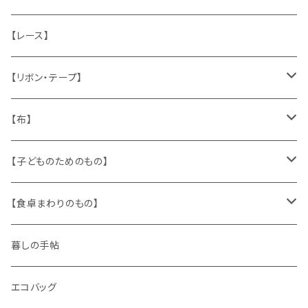
ねこ
お部屋に飾るもの
蔵書票、荷札、ビュバー、伝票
ひも、テープ
切手
木
【レース】
いぬ
メタル製品
シール、ステッカー、クロモス
スタンプ
貝
【リボン・テープ】
人形
缶、箱
陶磁器
袋、箱、ナプキン、コースター
文房具
メタル
チロルテープ・イニシャルテープ
【布】
ザントマン
文房具
パズル、ゲーム
ガラス
トリム
キッチンクロス、ナプキン
【子どものためのもの】
キャラクター
木製品
古本、古雑誌、古えほん
プラスチック
ワッペン
ニット
身に着けるもの
【食卓まわりのもの】
ピノキオ
ミニチュア、ドールハウス
古レコード
紙
布地
ガラス
暮しの手帖
ARI社
花びん
古せっけん
陶磁器
エコバッグ
木のおもちゃ