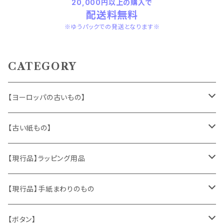
20,000円以上の購入で
配送料無料
※ゆうパックでの発送となります※
CATEGORY
【ヨーロッパの古いもの】
ヴィンテージアクセサリー
【古い紙もの】
おもちゃ、ぬいぐるみ
切手、FDC
【現行品】ラッピング用品
くま、テディベア
ヴィンテージファブリック
ポストカード、カレンダー
伝票、タグ、シール
【現行品】手紙まわりのもの
うさぎ
ハンドメイド製品
マッチラベル、食品ラベル
袋、ラッピングペーパー
封筒、ポストカード
【ボタン】