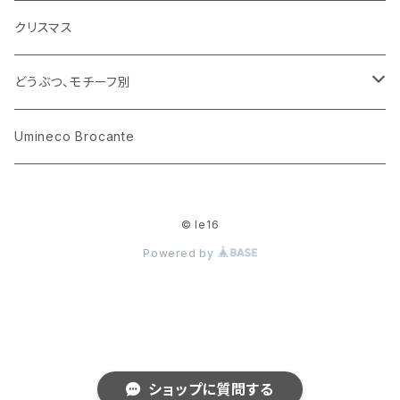
小物入れ
カップアンドソーサー
ラッピングペーパー、壁紙
木製品
クリスマス
ハリネズミ
グラス
プレート
ホーロー
どうぶつ、モチーフ別
おままごと
花びん
メタル
くま、ベア
Umineco Brocante
小物入れ
お菓子の型
プラスチック
うさぎ
© le16
調理器具
ピューター
ねこ、ネコ
Powered by
イヌ、いぬ
ことり、にわとり
ショップに質問する