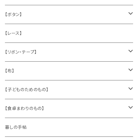
うさぎ
ハンドメイド製品
マッチラベル、食品ラベル
袋、ラッピングペーパー
封筒、ポストカード
【ボタン】
ねこ
お部屋に飾るもの
蔵書票、荷札、ビュバー、伝票
ひも、テープ
切手
木
【レース】
いぬ
メタル製品
シール、ステッカー、クロモス
スタンプ
貝
【リボン・テープ】
人形
缶、箱
陶磁器
袋、箱、ナプキン、コースター
文房具
メタル
チロルテープ・イニシャルテープ
【布】
ザントマン
文房具
パズル、ゲーム
ガラス
トリム
キッチンクロス、ナプキン
【子どものためのもの】
キャラクター
木製品
古本、古雑誌、古えほん
プラスチック
ワッペン
ニット
身に着けるもの
【食卓まわりのもの】
ピノキオ
ミニチュア、ドールハウス
古レコード
紙
布地
ガラス
暮しの手帖
ARI社