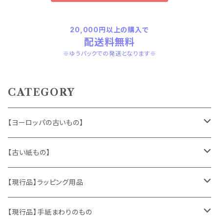
20,000円以上の購入で
配送料無料
※ゆうパックでの発送となります※
CATEGORY
【ヨーロッパの古いもの】
ヴィンテージアクセサリー
【古い紙もの】
おもちゃ、ぬいぐるみ
切手、FDC
【現行品】ラッピング用品
くま、テディベア
ヴィンテージファブリック
ポストカード、カレンダー
伝票、タグ、シール
【現行品】手紙まわりのもの