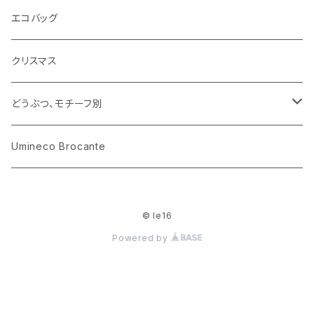
花びん
古せっけん
陶磁器
エコバッグ
木のおもちゃ
小物入れ
カップアンドソーサー
ラッピングペーパー、壁紙
木製品
クリスマス
ハリネズミ
グラス
プレート
ホーロー
どうぶつ、モチーフ別
おままごと
花びん
メタル
くま、ベア
Umineco Brocante
小物入れ
お菓子の型
プラスチック
うさぎ
© le16
調理器具
ピューター
ねこ、ネコ
Powered by
イヌ、いぬ