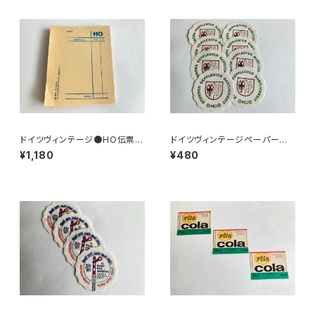
ドイツヴィンテージ●HO伝票9
ドイツヴィンテージペーパーコ
0枚
ースター8枚組●HO
¥1,180
¥480