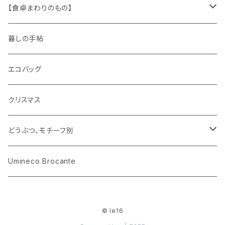
木製品
古本、古雑誌、古えほん
プラスチック
ワッペン
ニット
身に着けるもの
【食卓まわりのもの】
ピノキオ
ミニチュア、ドールハウス
古レコード
紙
布地
ガラス
暮しの手帖
ARI社
花びん
古せっけん
陶磁器
エコバッグ
木のおもちゃ
小物入れ
カップアンドソーサー
ラッピングペーパー、壁紙
木製品
クリスマス
ハリネズミ
グラス
プレート
ホーロー
どうぶつ、モチーフ別
おままごと
花びん
メタル
くま、ベア
Umineco Brocante
小物入れ
お菓子の型
プラスチック
うさぎ
© le16
調理器具
ピューター
ねこ、ネコ