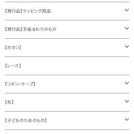
おもちゃ、ぬいぐるみ
切手、FDC
【現行品】ラッピング用品
くま、テディベア
ヴィンテージファブリック
ポストカード、カレンダー
伝票、タグ、シール
【現行品】手紙まわりのもの
うさぎ
ハンドメイド製品
マッチラベル、食品ラベル
袋、ラッピングペーパー
封筒、ポストカード
【ボタン】
ねこ
お部屋に飾るもの
蔵書票、荷札、ビュバー、伝票
ひも、テープ
切手
木
【レース】
いぬ
メタル製品
シール、ステッカー、クロモス
スタンプ
貝
【リボン・テープ】
人形
缶、箱
陶磁器
袋、箱、ナプキン、コースター
文房具
メタル
チロルテープ・イニシャルテープ
【布】
ザントマン
文房具
パズル、ゲーム
ガラス
トリム
キッチンクロス、ナプキン
【子どものためのもの】
キャラクター