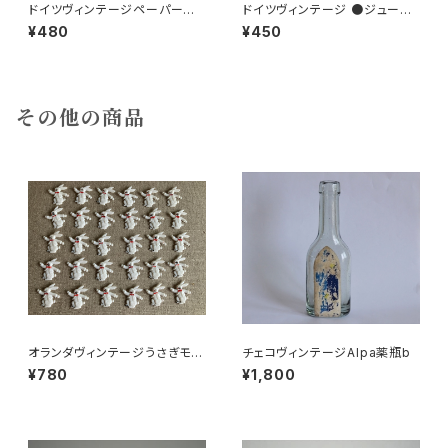
ドイツヴィンテージペーパーコ
ドイツヴィンテージ ●ジュース
ースター鉄道4枚組
ラベル3枚組●vitacolaビタコ
¥480
¥450
ーラ
その他の商品
オランダヴィンテージうさぎモチ
チェコヴィンテージAlpa薬瓶b
ーフプラパーツ30個セットNo7
¥780
¥1,800
0