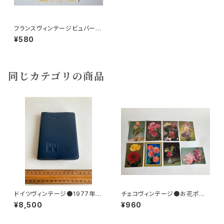
フランスヴィンテージビュバー7
sept
¥580
同じカテゴリの商品
ドイツヴィンテージ●1977年ポ
チェコヴィンテージ●お花ポスト
ケットカレンダーKDT手帳未使
カード8枚組
¥8,500
¥960
用DDR