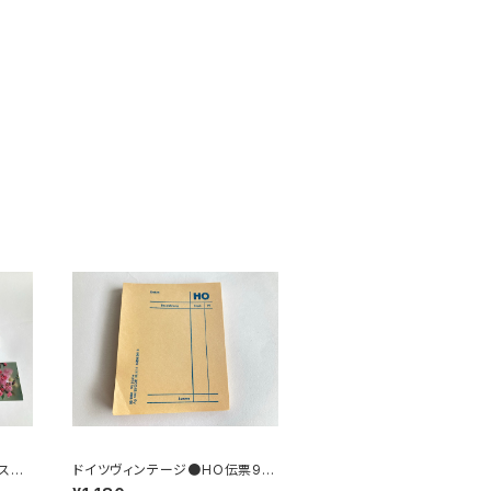
スト
ドイツヴィンテージ●HO伝票90
枚