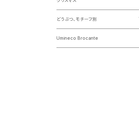
クリスマス
ハリネズミ
グラス
プレート
ホーロー
どうぶつ、モチーフ別
おままごと
花びん
メタル
くま、ベア
Umineco Brocante
小物入れ
お菓子の型
プラスチック
うさぎ
調理器具
ピューター
ねこ、ネコ
イヌ、いぬ
ことり、にわとり
ハリネズミ