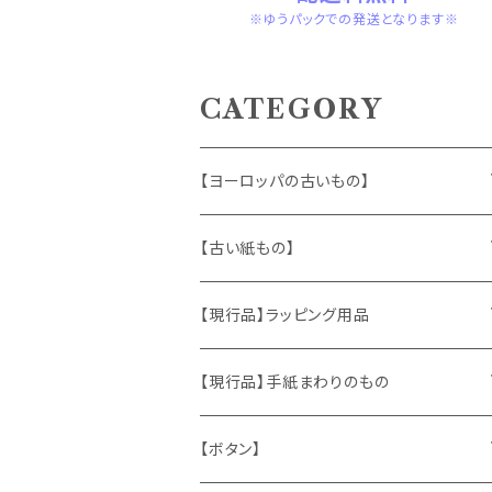
※ゆうパックでの発送となります※
CATEGORY
【ヨーロッパの古いもの】
ヴィンテージアクセサリー
【古い紙もの】
おもちゃ、ぬいぐるみ
切手、FDC
【現行品】ラッピング用品
くま、テディベア
ヴィンテージファブリック
ポストカード、カレンダー
伝票、タグ、シール
【現行品】手紙まわりのもの
うさぎ
ハンドメイド製品
マッチラベル、食品ラベル
袋、ラッピングペーパー
封筒、ポストカード
【ボタン】