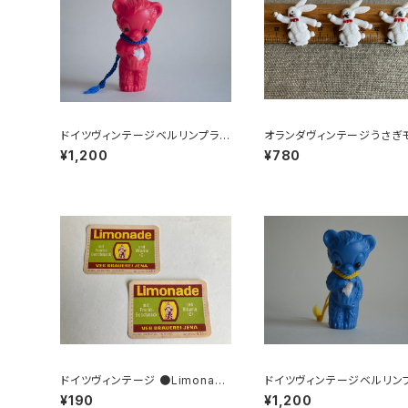
ドイツヴィンテージベルリンプラベ
オランダヴィンテージうさぎ
ア赤C2
フプラパーツ30個セットNo
¥1,200
¥780
ドイツヴィンテージ ●Limonade
ドイツヴィンテージベルリン
ラベル２枚組●
ア青24
¥190
¥1,200