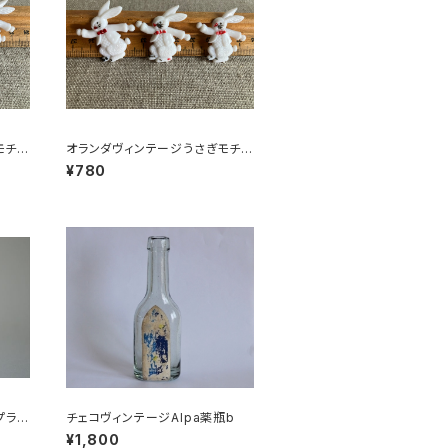
モチー
オランダヴィンテージうさぎモチー
6
フプラパーツ30個セットa5
¥780
プラベ
チェコヴィンテージAlpa薬瓶b
¥1,800