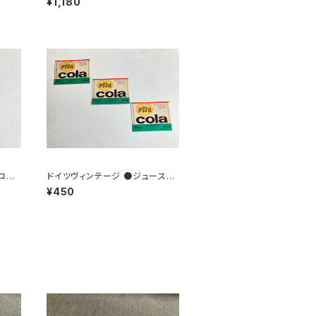
¥1,180
コー
ドイツヴィンテージ ●ジュースラ
ベル3枚組●vitacolaビタコーラ
¥450