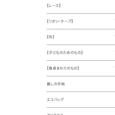
ねこ
お部屋に飾るもの
蔵書票、荷札、ビュバー、伝票
ひも、テープ
切手
木
【レース】
いぬ
メタル製品
シール、ステッカー、クロモス
スタンプ
貝
【リボン・テープ】
人形
缶、箱
陶磁器
袋、箱、ナプキン、コースター
文房具
メタル
チロルテープ・イニシャルテープ
【布】
ザントマン
文房具
パズル、ゲーム
ガラス
トリム
キッチンクロス、ナプキン
【子どものためのもの】
キャラクター
木製品
古本、古雑誌、古えほん
プラスチック
ワッペン
ニット
身に着けるもの
【食卓まわりのもの】
ピノキオ
ミニチュア、ドールハウス
古レコード
紙
布地
ガラス
暮しの手帖
ARI社
花びん
古せっけん
陶磁器
エコバッグ
木のおもちゃ
小物入れ
カップアンドソーサー
ラッピングペーパー、壁紙
木製品