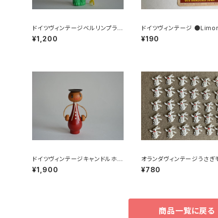
ドイツヴィンテージベルリンプラベ
ドイツヴィンテージ ●Limon
ア緑112
ラベル２枚組●
¥1,200
¥190
ドイツヴィンテージキャンドルホル
オランダヴィンテージうさぎ
ダーにっこり赤
フプラパーツ30個セットNo1
¥1,900
¥780
商品一覧に戻る