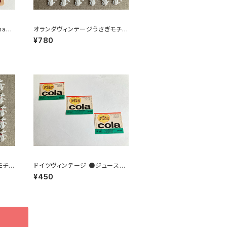
ade
オランダヴィンテージうさぎモチー
フプラパーツ30個セットNo162
¥780
モチー
ドイツヴィンテージ ●ジュースラ
51
ベル3枚組●vitacolaビタコーラ
¥450