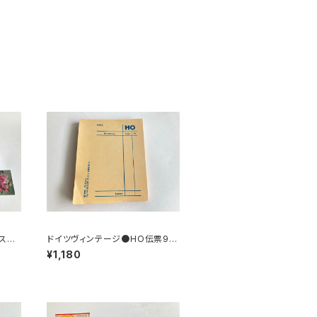
スト
ドイツヴィンテージ●HO伝票90
枚
¥1,180