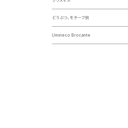
クリスマス
ハリネズミ
グラス
プレート
ホーロー
どうぶつ、モチーフ別
おままごと
花びん
メタル
くま、ベア
Umineco Brocante
小物入れ
お菓子の型
プラスチック
うさぎ
調理器具
ピューター
ねこ、ネコ
イヌ、いぬ
ことり、にわとり
ハリネズミ