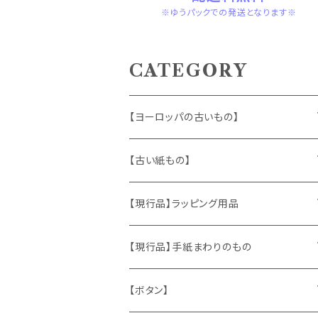
※ゆうパックでの発送となります※
CATEGORY
【ヨーロッパの古いもの】
ヴィンテージアクセサリー
【古い紙もの】
おもちゃ、ぬいぐるみ
切手、FDC
【現行品】ラッピング用品
くま、テディベア
ヴィンテージファブリック
ポストカード、カレンダー
伝票、タグ、シール
【現行品】手紙まわりのもの
うさぎ
ハンドメイド製品
マッチラベル、食品ラベル
袋、ラッピングペーパー
封筒、ポストカード
【ボタン】