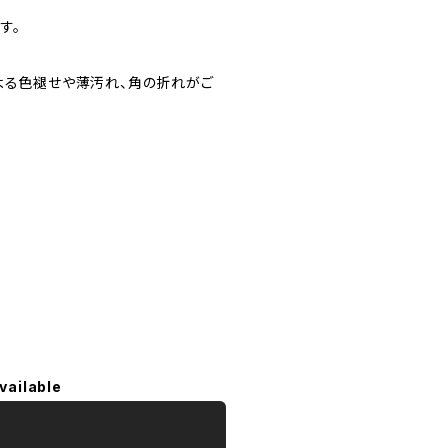
す。
よる色褪せや薄汚れ、角の折れがご
vailable