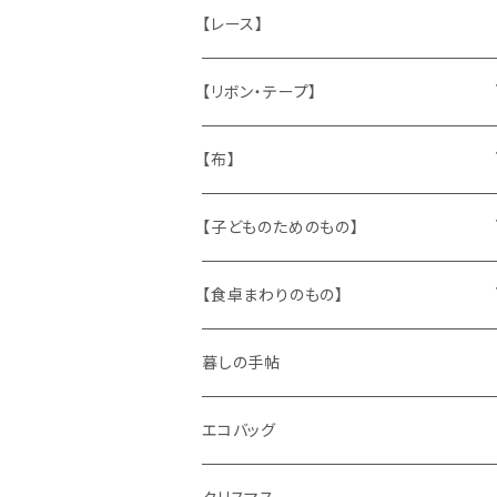
ねこ
お部屋に飾るもの
蔵書票、荷札、ビュバー、伝票
ひも、テープ
切手
木
【レース】
いぬ
メタル製品
シール、ステッカー、クロモス
スタンプ
貝
【リボン・テープ】
人形
缶、箱
陶磁器
袋、箱、ナプキン、コースター
文房具
メタル
チロルテープ・イニシャルテープ
【布】
ザントマン
文房具
パズル、ゲーム
ガラス
トリム
キッチンクロス、ナプキン
【子どものためのもの】
キャラクター
木製品
古本、古雑誌、古えほん
プラスチック
ワッペン
ニット
身に着けるもの
【食卓まわりのもの】
ピノキオ
ミニチュア、ドールハウス
古レコード
紙
布地
ガラス
暮しの手帖
ARI社
花びん
古せっけん
陶磁器
エコバッグ
木のおもちゃ
小物入れ
カップアンドソーサー
ラッピングペーパー、壁紙
木製品