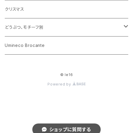
小物入れ
カップアンドソーサー
ラッピングペーパー、壁紙
木製品
クリスマス
ハリネズミ
グラス
プレート
ホーロー
どうぶつ、モチーフ別
おままごと
花びん
メタル
くま、ベア
Umineco Brocante
小物入れ
お菓子の型
プラスチック
うさぎ
© le16
調理器具
ピューター
ねこ、ネコ
Powered by
イヌ、いぬ
ことり、にわとり
ショップに質問する