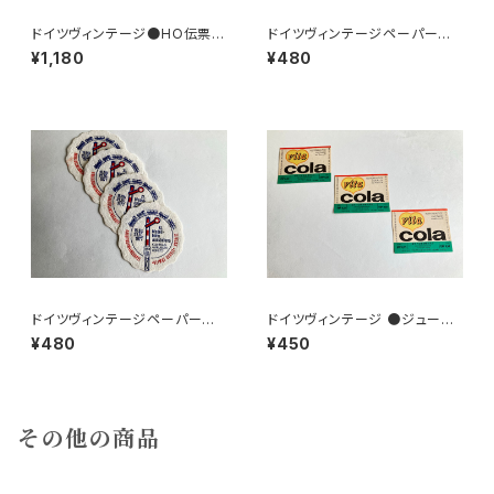
ドイツヴィンテージ●HO伝票9
ドイツヴィンテージペーパーコ
0枚
ースター8枚組●HO
¥1,180
¥480
ドイツヴィンテージペーパーコ
ドイツヴィンテージ ●ジュース
ースター鉄道4枚組
ラベル3枚組●vitacolaビタコ
¥480
¥450
ーラ
その他の商品