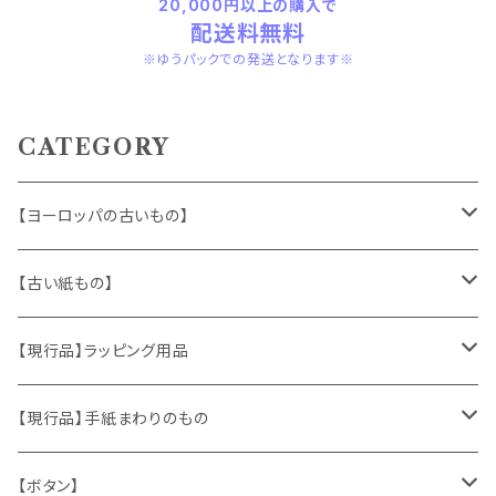
20,000円以上の購入で
配送料無料
※ゆうパックでの発送となります※
CATEGORY
【ヨーロッパの古いもの】
ヴィンテージアクセサリー
【古い紙もの】
おもちゃ、ぬいぐるみ
切手、FDC
【現行品】ラッピング用品
くま、テディベア
ヴィンテージファブリック
ポストカード、カレンダー
伝票、タグ、シール
【現行品】手紙まわりのもの
うさぎ
ハンドメイド製品
マッチラベル、食品ラベル
袋、ラッピングペーパー
封筒、ポストカード
【ボタン】