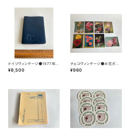
ドイツヴィンテージ●1977年ポ
チェコヴィンテージ●お花ポスト
ケットカレンダーKDT手帳未使
カード8枚組
¥8,500
¥960
用DDR