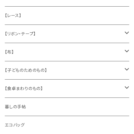
ねこ
お部屋に飾るもの
蔵書票、荷札、ビュバー、伝票
ひも、テープ
切手
木
【レース】
いぬ
メタル製品
シール、ステッカー、クロモス
スタンプ
貝
【リボン・テープ】
人形
缶、箱
陶磁器
袋、箱、ナプキン、コースター
文房具
メタル
チロルテープ・イニシャルテープ
【布】
ザントマン
文房具
パズル、ゲーム
ガラス
トリム
キッチンクロス、ナプキン
【子どものためのもの】
キャラクター
木製品
古本、古雑誌、古えほん
プラスチック
ワッペン
ニット
身に着けるもの
【食卓まわりのもの】
ピノキオ
ミニチュア、ドールハウス
古レコード
紙
布地
ガラス
暮しの手帖
ARI社
花びん
古せっけん
陶磁器
エコバッグ
木のおもちゃ