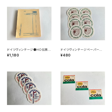
ドイツヴィンテージ●HO伝票9
ドイツヴィンテージペーパーコ
0枚
ースター8枚組●HO
¥1,180
¥480