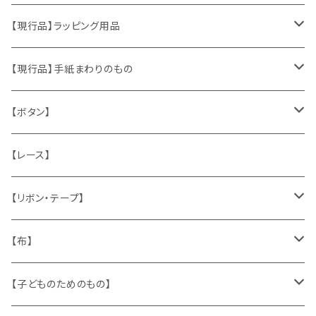
おもちゃ、ぬいぐるみ
切手、FDC
【現行品】ラッピング用品
くま、テディベア
ヴィンテージファブリック
ポストカード、カレンダー
伝票、タグ、シール
【現行品】手紙まわりのもの
うさぎ
ハンドメイド製品
マッチラベル、食品ラベル
袋、ラッピングペーパー
封筒、ポストカード
【ボタン】
ねこ
お部屋に飾るもの
蔵書票、荷札、ビュバー、伝票
ひも、テープ
切手
木
【レース】
いぬ
メタル製品
シール、ステッカー、クロモス
スタンプ
貝
【リボン・テープ】
人形
缶、箱
陶磁器
袋、箱、ナプキン、コースター
文房具
メタル
チロルテープ・イニシャルテープ
【布】
ザントマン
文房具
パズル、ゲーム
ガラス
トリム
キッチンクロス、ナプキン
【子どものためのもの】
キャラクター