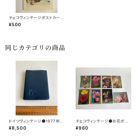
チェコヴィンテージポストカード
D
¥500
同じカテゴリの商品
ドイツヴィンテージ●1977年ポ
チェコヴィンテージ●お花ポスト
ケットカレンダーKDT手帳未使
カード8枚組
¥8,500
¥960
用DDR