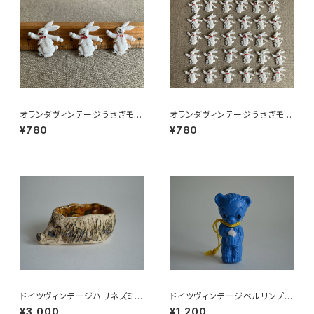
オランダヴィンテージうさぎモチ
オランダヴィンテージうさぎモチ
ーフプラパーツ30個セットNo3
ーフプラパーツ30個セットNo16
¥780
¥780
7
2
ドイツヴィンテージハリネズミの
ドイツヴィンテージベルリンプラ
小皿b
ベア青215
¥3,000
¥1,200