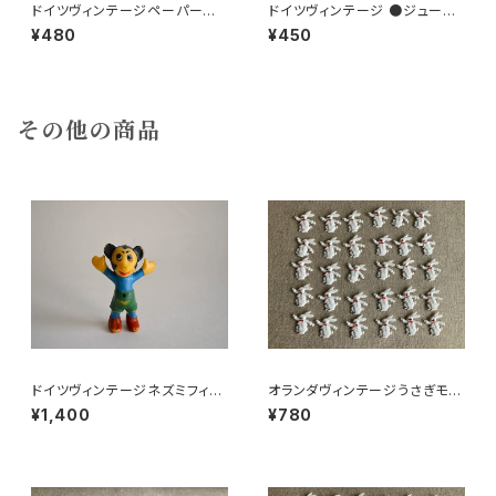
ドイツヴィンテージペーパーコ
ドイツヴィンテージ ●ジュース
ースター鉄道4枚組
ラベル3枚組●vitacolaビタコ
¥480
¥450
ーラ
その他の商品
ドイツヴィンテージネズミフィギ
オランダヴィンテージうさぎモチ
ュアa
ーフプラパーツ30個セットNo19
¥1,400
¥780
9