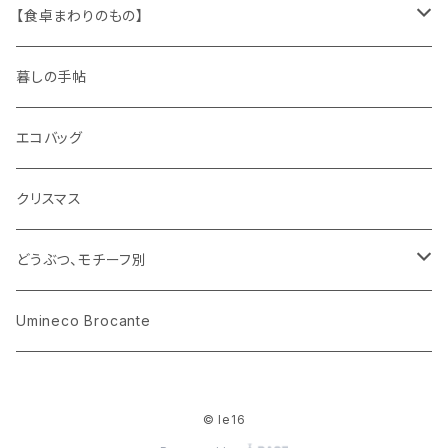
木製品
古本、古雑誌、古えほん
プラスチック
ワッペン
ニット
身に着けるもの
【食卓まわりのもの】
ピノキオ
ミニチュア、ドールハウス
古レコード
紙
布地
ガラス
暮しの手帖
ARI社
花びん
古せっけん
陶磁器
エコバッグ
木のおもちゃ
小物入れ
カップアンドソーサー
ラッピングペーパー、壁紙
木製品
クリスマス
ハリネズミ
グラス
プレート
ホーロー
どうぶつ、モチーフ別
おままごと
花びん
メタル
くま、ベア
Umineco Brocante
小物入れ
お菓子の型
プラスチック
うさぎ
© le16
調理器具
ピューター
ねこ、ネコ